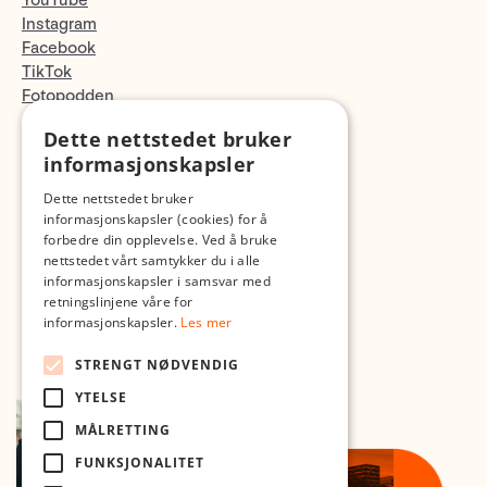
YouTube
Instagram
Facebook
TikTok
Fotopodden
Dette nettstedet bruker
Med forbehold om skrive- og lagerfeil
informasjonskapsler
Dette nettstedet bruker
informasjonskapsler (cookies) for å
forbedre din opplevelse. Ved å bruke
nettstedet vårt samtykker du i alle
informasjonskapsler i samsvar med
retningslinjene våre for
informasjonskapsler.
Les mer
STRENGT NØDVENDIG
YTELSE
MÅLRETTING
FUNKSJONALITET