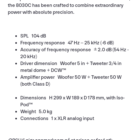
the 8030C has been crafted to combine extraordinary
power with absolute precision.
SPL 104 dB
Frequency response 47 Hz – 25 kHz (-6 dB)
Accuracy of frequency response ± 2.0 dB (54 Hz -
20 kHz)
Driver dimension Woofer 5 in + Tweeter 3/4 in
metal dome + DCW™
Amplifier power Woofer 50 W + Tweeter 50 W
(both Class D)
Dimensions H 299 x W 189 x D 178 mm, with Iso-
Pod™
Weight 5.0 kg
Connections 1 x XLR analog input