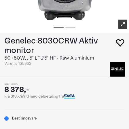
Genelec 8030CRW Aktiv
monitor
50+50W, , 5" LF .75" HF - Raw Aluminium
Varenr:
138962
inkl. mva
8 378,-
Fra 316,-/mnd med delbetaling fra
Bestillingsvare