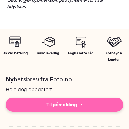
OBS! Vi gjør oppmerksom på at prisen er for 1 stk
høyttaler.
Sikker betaling
Rask levering
Fagbaserte råd
Fornøyde
kunder
Nyhetsbrev fra Foto.no
Hold deg oppdatert
Til påmelding →