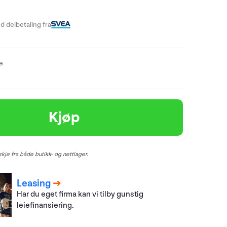
d delbetaling fra
re
Kjøp
kje fra både butikk- og nettlager.
Leasing
Har du eget firma kan vi tilby gunstig
leiefinansiering.