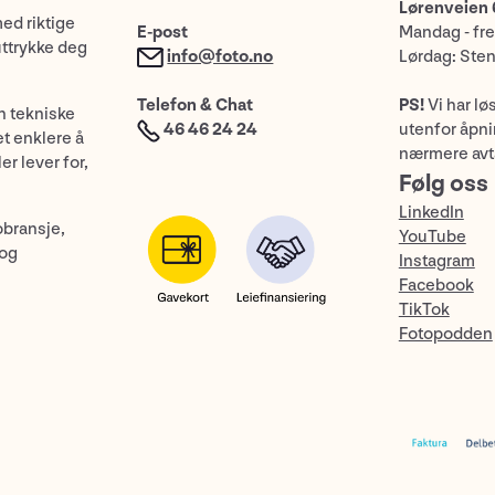
Lørenveien 
med riktige
E-post
Mandag - fre
uttrykke deg
info@foto.no
Lørdag: Ste
Telefon & Chat
PS!
Vi har lø
n tekniske
46 46 24 24
utenfor åpnin
et enklere å
nærmere avt
er lever for,
Følg oss
LinkedIn
obransje,
YouTube
 og
Instagram
Facebook
TikTok
Fotopodden