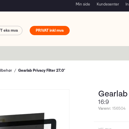
Min side
Kundesenter
In
FT
PRIVAT
ilbehør
Gearlab Privacy Filter 27.0"
Gearlab 
16:9
Varenr:
156504