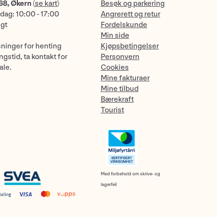
68, Økern
(
se kart
)
Besøk og parkering
dag: 10:00 - 17:00
Angrerett og retur
ngt
Fordelskunde
Min side
sninger for henting
Kjøpsbetingelser
gstid, ta kontakt for
Personvern
ale.
Cookies
Mine fakturaer
Mine tilbud
Bærekraft
Tourist
Med forbehold om skrive- og
lagerfeil