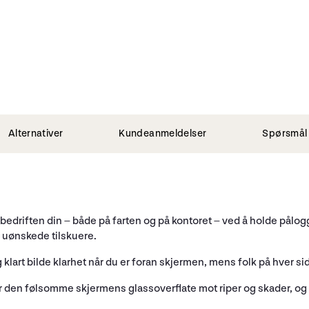
Alternativer
Kundeanmeldelser
Spørsmål 
tt bedriften din – både på farten og på kontoret – ved å holde pål
 uønskede tilskuere.
 klart bilde klarhet når du er foran skjermen, mens folk på hver s
er den følsomme skjermens glassoverflate mot riper og skader, og