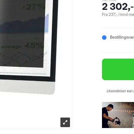
inkl. mva
2 302,-
Fra 237,-/mnd me
Bestillingsva
Utsendelser kan s