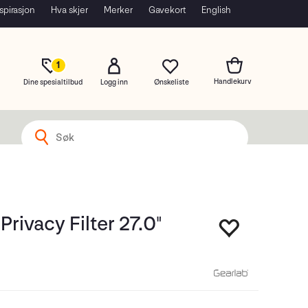
spirasjon
Hva skjer
Merker
Gavekort
English
1
Dine spesialtilbud
Logg inn
Privacy Filter 27.0"