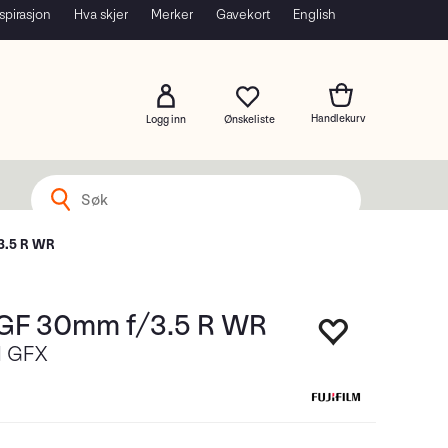
spirasjon
Hva skjer
Merker
Gavekort
English
Logg inn
/3.5 R WR
m GF 30mm f/3.5 R WR
il GFX