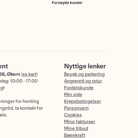
Fornøyde kunder
ent
Nyttige lenker
68, Økern
(
se kart
)
Besøk og parkering
dag: 10:00 - 17:00
Angrerett og retur
ngt
Fordelskunde
Min side
sninger for henting
Kjøpsbetingelser
gstid, ta kontakt for
Personvern
ale.
Cookies
Mine fakturaer
Mine tilbud
Bærekraft