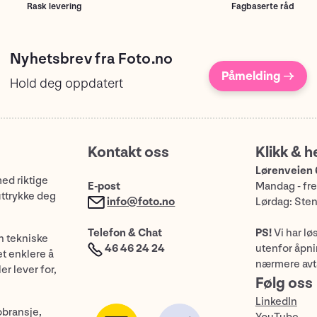
Rask levering
Fagbaserte råd
Nyhetsbrev fra Foto.no
Påmelding →
Hold deg oppdatert
Kontakt oss
Klikk & h
Lørenveien 
med riktige
E-post
Mandag - fre
uttrykke deg
info@foto.no
Lørdag: Ste
Telefon & Chat
PS!
Vi har lø
n tekniske
46 46 24 24
utenfor åpnin
et enklere å
nærmere avt
er lever for,
Følg oss
LinkedIn
obransje,