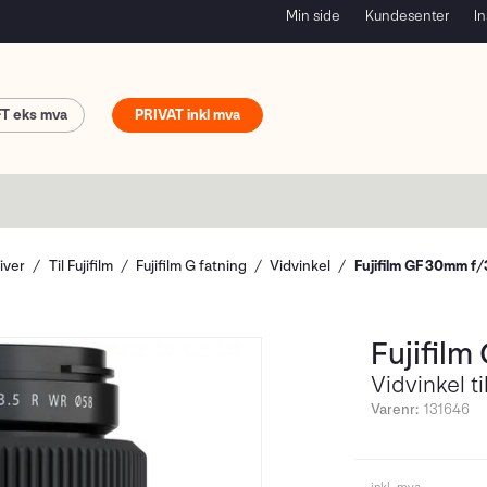
Min side
Kundesenter
In
FT
PRIVAT
iver
Til Fujifilm
Fujifilm G fatning
Vidvinkel
Fujifilm GF 30mm f
Fujifil
Vidvinkel t
Varenr:
131646