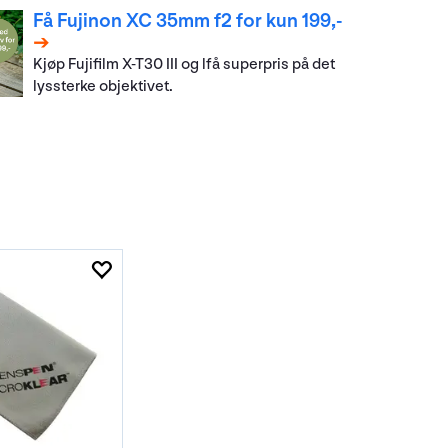
Få Fujinon XC 35mm f2 for kun 199,-
Kjøp Fujifilm X-T30 III og lfå superpris på det
lyssterke objektivet.