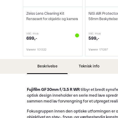
Zeiss Lens Cleaning Kit
NiSi AIR Protecto
Rensesett for objektiv og kamera
58mm Beskyttelsesf
inkl. mva
inkl. mva
699,-
599,-
Varenr
101322
Varenr
171287
Beskrivelse
Teknisk info
Fujifilm GF 30mm f/3.5 R WR
tilbyr et bredt synsf
optisk design inneholder en serie med lave spredni
sammen med lav forvrengning for et utpreget real
Fokusgruppen innen den optiske utformingen er ogs
objektivet en støv-, fryse- og værbestandig konstruks