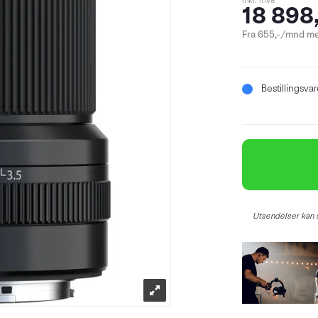
inkl. mva
18 898,
Fra 655,-/mnd me
Bestillingsva
Utsendelser kan s