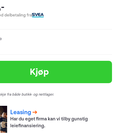
-
d delbetaling fra
re
Kjøp
kje fra både butikk- og nettlager.
Leasing
Har du eget firma kan vi tilby gunstig
leiefinansiering.