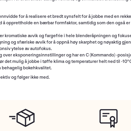
nnvidde for å realisere et bredt synsfelt for å jobbe med en rekke
 å opprettholde en bærbar formfaktor, samtidig som den også er e
r kromatiske avvik og fargefrie i hele blenderåpningen og fokus
gning og sfæriske avvik for å oppnå høy skarphet og nøyaktig gjen
nsiv ytelse av autofokus.
ng over eksponeringsinnstillinger og har en C (Kommando) -posisjon
r det mulig å jobbe i tøffe klima og temperaturer helt ned til -10°
n behagelig bokehkvalitet.
jektiv og følger ikke med.