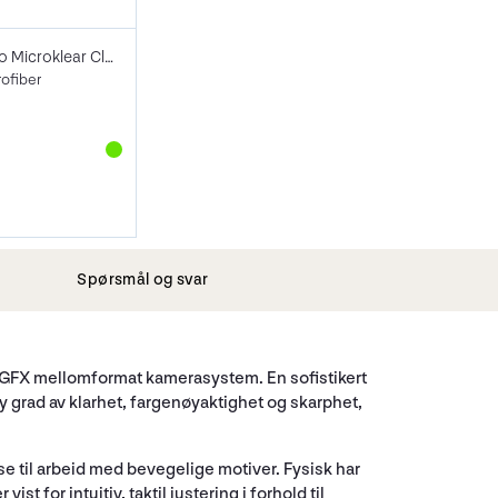
Lenspen Photo Microklear Cloth
rofiber
Spørsmål og svar
nt GFX mellomformat kamerasystem. En sofistikert
y grad av klarhet, fargenøyaktighet og skarphet,
e til arbeid med bevegelige motiver. Fysisk har
 for intuitiv, taktil justering i forhold til