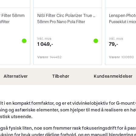
r Filter 58mm
NiSi Filter Circ Polarizer True Color 58
ilter
58mm Pro Nano Pola Filter
Pusseklut i mic
inkl. mva
inkl. mva
1 049,-
79,-
Varenr
144452
Varenr
100893
Alternativer
Tilbehør
Kundeanmeldelser
elt i en kompakt formfaktor, og er et vidvinkelobjektiv for G-mou
ng og asfæriske elementer, som hjelper til med å realisere en hø
istisk utseende.
å fysisk liten, noe som fremmer rask fokuseringsdrift for å pass
jon for bruk under dårlige forhold, og en manuell blenderring er vist