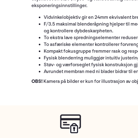
eksponeringsinnstillinger.
Vidvinkelobjektiv gir en 24mm ekvivalent bre
F/3.5 maksimal blenderåpning hjelper til med
og kontrollere dybdeskarpheten.
To ekstra lave spredningselementer redusere
To asfæriske elementer kontrollerer forvren
Kompakt fokusgruppe fremmer rask og respo
Fysisk blenderring muliggjør intuitiv justeri
Støv- og værforseglet fysisk konstruksjon gjø
Avrundet membran med ni blader bidrar til e
OBS!
Kamera på bilder er kun for illustrasjon av ob