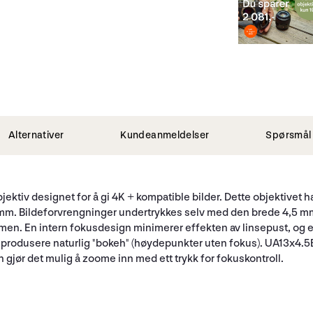
Alternativer
Kundeanmeldelser
Spørsmål 
ektiv designet for å gi 4K + kompatible bilder. Dette objektivet h
118mm. Bildeforvrengninger undertrykkes selv med den brede 4,5
mmen. En intern fokusdesign minimerer effekten av linsepust, og e
 å produsere naturlig "bokeh" (høydepunkter uten fokus). UA13x4.5
jør det mulig å zoome inn med ett trykk for fokuskontroll.