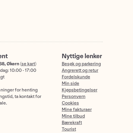
ent
Nyttige lenker
68, Økern
(
se kart
)
Besøk og parkering
dag: 10:00 - 17:00
Angrerett og retur
ngt
Fordelskunde
Min side
sninger for henting
Kjøpsbetingelser
gstid, ta kontakt for
Personvern
ale.
Cookies
Mine fakturaer
Mine tilbud
Bærekraft
Tourist