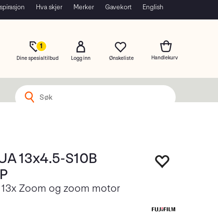
spirasjon
Hva skjer
Merker
Gavekort
English
1
Dine spesialtilbud
Logg inn
P
 UA 13x4.5-S10B
P
 13x Zoom og zoom motor