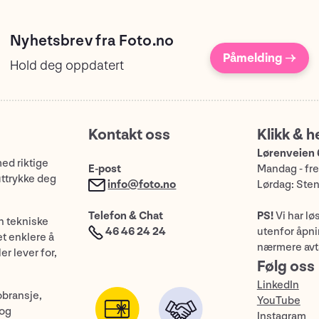
Nyhetsbrev fra Foto.no
Påmelding →
Hold deg oppdatert
Kontakt oss
Klikk & h
Lørenveien 
med riktige
E-post
Mandag - fre
uttrykke deg
info@foto.no
Lørdag: Ste
Telefon & Chat
PS!
Vi har lø
n tekniske
46 46 24 24
utenfor åpnin
et enklere å
nærmere avt
er lever for,
Følg oss
LinkedIn
obransje,
YouTube
 og
Instagram