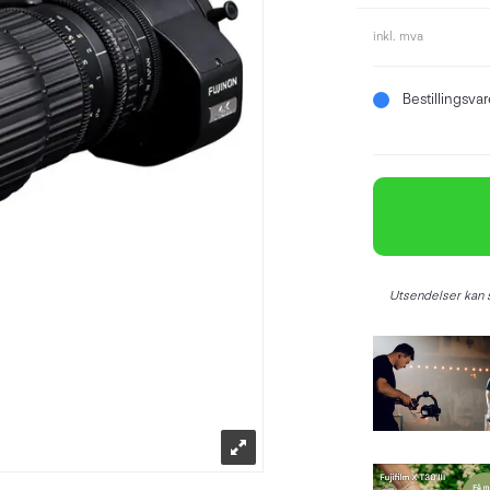
inkl. mva
Bestillingsva
Utsendelser kan s