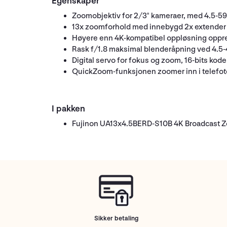
Egenskaper
Zoomobjektiv for 2/3" kameraer, med 4.5-
13x zoomforhold med innebygd 2x extender
Høyere enn 4K-kompatibel oppløsning oppretth
Rask f/1.8 maksimal blenderåpning ved 4.
Digital servo for fokus og zoom, 16-bits kod
QuickZoom-funksjonen zoomer inn i telefoto
I pakken
Fujinon UA13x4.5BERD-S10B 4K Broadcast Z
Sikker betaling