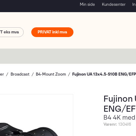
Min side
Kundesenter
In
FT
PRIVAT
ver
Broadcast
B4-Mount Zoom
Fujinon UA 13x4.5-S10B ENG/EF
Fujinon
ENG/EF
B4 4K med
Varenr:
130416