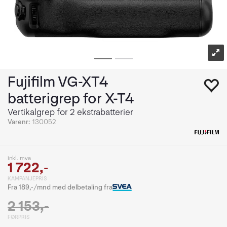
Fujifilm VG-XT4
batterigrep for X-T4
Vertikalgrep for 2 ekstrabatterier
Varenr:
130052
inkl. mva
1 722,-
KAMPANJEPRIS
Fra 189,-/mnd med delbetaling fra
2 153,-
FØRPRIS