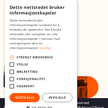
Dette nettstedet bruker
Med forbehold om skrive- og lagerfeil
informasjonskapsler
Dette nettstedet bruker
informasjonskapsler (cookies) for å
forbedre din opplevelse. Ved å bruke
nettstedet vårt samtykker du i alle
informasjonskapsler i samsvar med
retningslinjene våre for
informasjonskapsler.
Les mer
STRENGT NØDVENDIG
YTELSE
MÅLRETTING
FUNKSJONALITET
UGRADERT
GODTA ALLE
AVVIS ALLE
Copyright © 2026 Foto.no - All rights reserved
Forretningssystem
og
nettbutikkløsning
levert av
Multicase™ Norge
VIS DETALJER