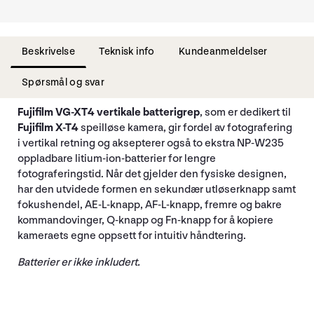
Beskrivelse
Teknisk info
Kundeanmeldelser
Spørsmål og svar
Fujifilm VG-XT4 vertikale batterigrep
, som er dedikert til
Fujifilm X-T4
speilløse kamera, gir fordel av fotografering
i vertikal retning og aksepterer også to ekstra NP-W235
oppladbare litium-ion-batterier for lengre
fotograferingstid. Når det gjelder den fysiske designen,
har den utvidede formen en sekundær utløserknapp samt
fokushendel, AE-L-knapp, AF-L-knapp, fremre og bakre
kommandovinger, Q-knapp og Fn-knapp for å kopiere
kameraets egne oppsett for intuitiv håndtering.
Batterier er ikke inkludert.