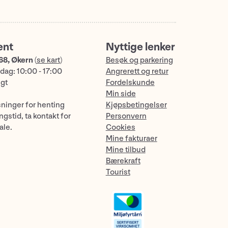
ent
Nyttige lenker
68, Økern
(
se kart
)
Besøk og parkering
dag: 10:00 - 17:00
Angrerett og retur
ngt
Fordelskunde
Min side
sninger for henting
Kjøpsbetingelser
gstid, ta kontakt for
Personvern
ale.
Cookies
Mine fakturaer
Mine tilbud
Bærekraft
Tourist