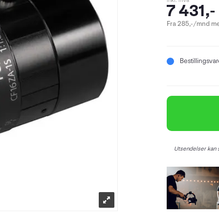
inkl. mva
7 431,-
Fra 285,-/mnd me
Bestillingsva
Utsendelser kan s