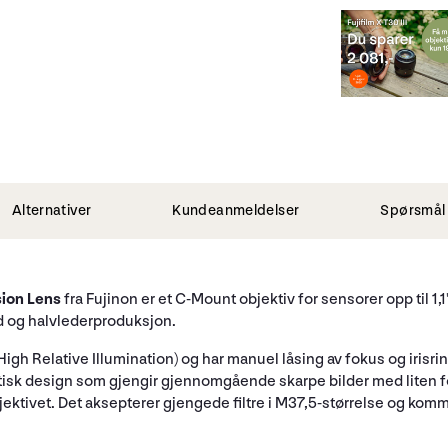
Alternativer
Kundeanmeldelser
Spørsmål 
sion Lens
fra Fujinon er et C-Mount objektiv for sensorer opp til 1
d og halvlederproduksjon.
High Relative Illumination) og har manuel låsing av fokus og irisri
tisk design som gjengir gjennomgående skarpe bilder med liten 
objektivet. Det aksepterer gjengede filtre i M37,5-størrelse og ko