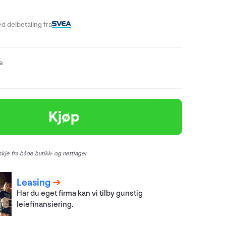
d delbetaling fra
re
Kjøp
kje fra både butikk- og nettlager.
Leasing
Har du eget firma kan vi tilby gunstig
leiefinansiering.