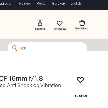
spirasjon
Hva skjer
Merker
Gavekort
English
Logg inn
 CF 16mm f/1.8
d Anti Shock og Vibration