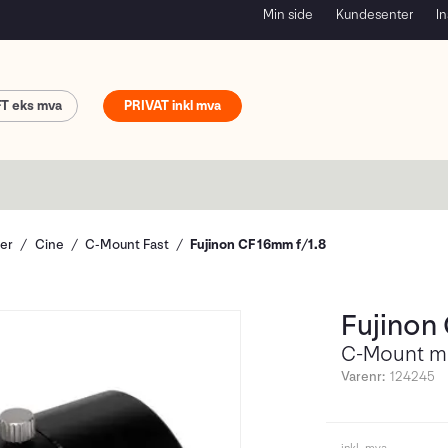
Min side
Kundesenter
In
FT
PRIVAT
ver
Cine
C-Mount Fast
Fujinon CF 16mm f/1.8
Fujinon
C-Mount me
Varenr:
124245