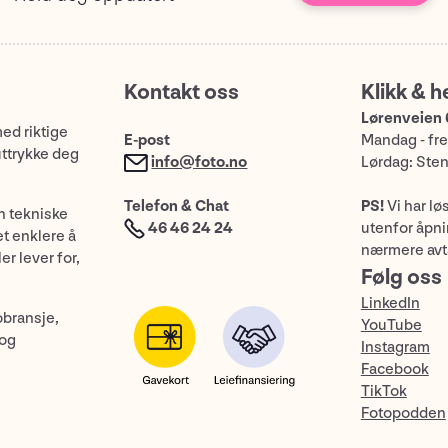
Kontakt oss
Klikk & h
Lørenveien 
med riktige
E-post
Mandag - fre
uttrykke deg
info@foto.no
Lørdag: Ste
Telefon & Chat
PS!
Vi har lø
n tekniske
46 46 24 24
utenfor åpnin
et enklere å
nærmere avt
er lever for,
Følg oss
LinkedIn
obransje,
YouTube
 og
Instagram
Facebook
TikTok
Fotopodden