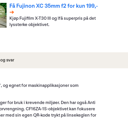
Få Fujinon XC 35mm f2 for kun 199,-
Kjøp Fujifilm X-T30 III og lfå superpris på det
lyssterke objektivet.
og svar
,1", og egnet for maskinapplikasjoner som
nger for bruk i krevende miljøer. Den har også Anti
forvrengning. CF16ZA-1S-objektivet kan fokusere
mmer med sin egen QR-kode trykt på linsekeglen for