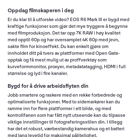
Oppdag filmskaperen i deg
Er du klar til å utforske video? EOS R6 Mark III er bygd med
kraftige funksjoner som gjør det mye tryggere å begynne
med filmproduksjon. Det tar opp 7K RAW i høy kvalitet
med opptil 60p og har oversamplet 4K 60p med jevn,
sakte film for kinoeffekt. Du kan enkelt gjøre om
innholdet ditt på tvers av plattformer med Open Gate-
opptak og få mest mulig ut av proffverktøy som
kurveformmonitor, proxyer, metadatatagging, HDMI i full
størrelse og lyd i fire kanaler.
Bygd for å drive arbeidsflyten din
Jobb smartere og raskere med en rekke forbedrede og
optimaliserte funksjoner. Med to sidemarkører kan du
ramme inn for flere plattformer i ett bilde, og med
kontrollfanen som har fått nytt utseende kan du tilpasse
viktige innstillinger til fotograferingsstilen din. I tillegg
har det et robust, værbestandig kamerahus og et batteri
med lang levetid for maksimal pålitelighet.