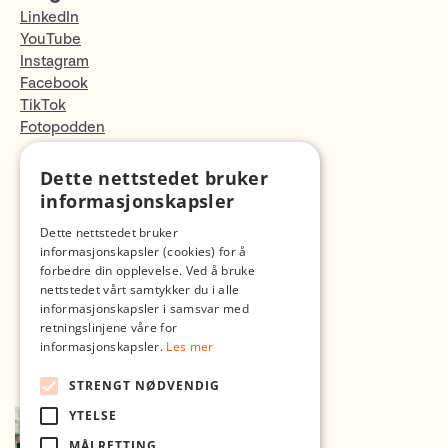
LinkedIn
YouTube
Instagram
Facebook
TikTok
Fotopodden
Dette nettstedet bruker
Med forbehold om skrive- og lagerfeil
informasjonskapsler
Dette nettstedet bruker
informasjonskapsler (cookies) for å
forbedre din opplevelse. Ved å bruke
nettstedet vårt samtykker du i alle
informasjonskapsler i samsvar med
retningslinjene våre for
informasjonskapsler.
Les mer
STRENGT NØDVENDIG
YTELSE
MÅLRETTING