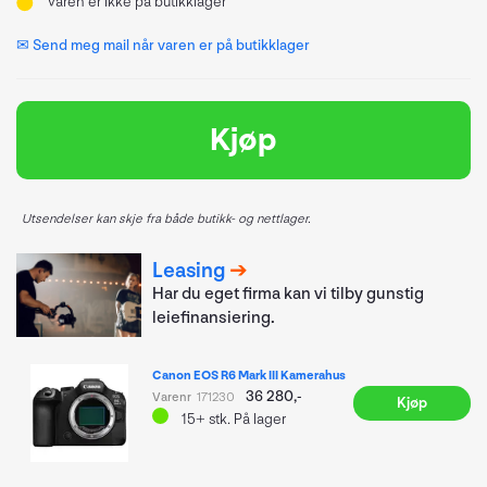
Varen er ikke på butikklager
✉ Send meg mail når varen er på butikklager
Kjøp
Utsendelser kan skje fra både butikk- og nettlager.
Leasing
Har du eget firma kan vi tilby gunstig
leiefinansiering.
Canon EOS R6 Mark III Kamerahus
36 280,-
Varenr
171230
Kjøp
15+
stk.
På lager