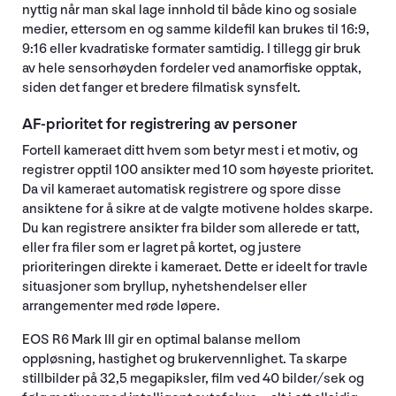
nyttig når man skal lage innhold til både kino og sosiale
medier, ettersom en og samme kildefil kan brukes til 16:9,
9:16 eller kvadratiske formater samtidig. I tillegg gir bruk
av hele sensorhøyden fordeler ved anamorfiske opptak,
siden det fanger et bredere filmatisk synsfelt.
AF-prioritet for registrering av personer
Fortell kameraet ditt hvem som betyr mest i et motiv, og
registrer opptil 100 ansikter med 10 som høyeste prioritet.
Da vil kameraet automatisk registrere og spore disse
ansiktene for å sikre at de valgte motivene holdes skarpe.
Du kan registrere ansikter fra bilder som allerede er tatt,
eller fra filer som er lagret på kortet, og justere
prioriteringen direkte i kameraet. Dette er ideelt for travle
situasjoner som bryllup, nyhetshendelser eller
arrangementer med røde løpere.
EOS R6 Mark III gir en optimal balanse mellom
oppløsning, hastighet og brukervennlighet. Ta skarpe
stillbilder på 32,5 megapiksler, film ved 40 bilder/sek og