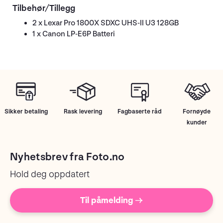
Tilbehør/Tillegg
2 x Lexar Pro 1800X SDXC UHS-II U3 128GB
1 x Canon LP-E6P Batteri
Sikker betaling
Rask levering
Fagbaserte råd
Fornøyde
kunder
Nyhetsbrev fra Foto.no
Hold deg oppdatert
Til påmelding →