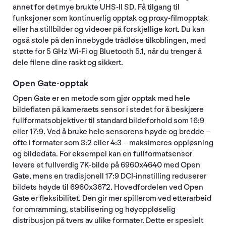
annet for det mye brukte UHS-II SD. Få tilgang til
funksjoner som kontinuerlig opptak og proxy-filmopptak
eller ha stillbilder og videoer på forskjellige kort. Du kan
også stole på den innebygde trådløse tilkoblingen, med
støtte for 5 GHz Wi-Fi og Bluetooth 5.1, når du trenger å
dele filene dine raskt og sikkert.
Open Gate-opptak
Open Gate er en metode som gjør opptak med hele
bildeflaten på kameraets sensor i stedet for å beskjære
fullformatsobjektiver til standard bildeforhold som 16:9
eller 17:9. Ved å bruke hele sensorens høyde og bredde –
ofte i formater som 3:2 eller 4:3 – maksimeres oppløsning
og bildedata. For eksempel kan en fullformatsensor
levere et fullverdig 7K-bilde på 6960x4640 med Open
Gate, mens en tradisjonell 17:9 DCI-innstilling reduserer
bildets høyde til 6960x3672. Hovedfordelen ved Open
Gate er fleksibilitet. Den gir mer spillerom ved etterarbeid
for omramming, stabilisering og høyoppløselig
distribusjon på tvers av ulike formater. Dette er spesielt