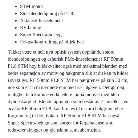
STM-motor
Stor blenderåpning på f/1.8
Asfærisk linseelement
RF-fatning
Super Spectra-belegg
Fokus-/kontrollring på objektivet
Takket være et helt nytt optisk system oppnår den store
blenderåpningen og asfærisk PMo-linseelement i RF 50mm
F1.8 STM høy bildekvalitet også med maksimal blender, med
bedre separasjon av motiv og bakgrunn slik at du kan ta bilder
i svakt lys. RF 50mm F1.8 STM har nærgrense på kun 30 cm,
noe som er 5 cm nærmere enn med EF-utgaven. Det gir deg
mulighet til å komme enda tettere innpå motivet med liten
dybdeskarphet. Blenderåpningen som består av 7 lameller - en
arv fra EF 50mm F1.8, kan brukes til uskarp bakgrunn eller
forgrunn og til flott bokeh. RF 50mm F1.8 STM har også
Super Spectra-belegg som sørger for fargebalanse som
reduserer skygger og gjenskinn samt aberrasjon.