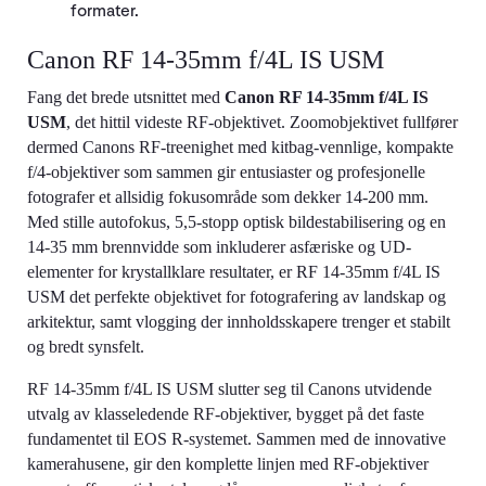
formater.
Canon RF 14-35mm f/4L IS USM
Fang det brede utsnittet med
Canon RF 14-35mm f/4L IS
USM
, det hittil videste RF-objektivet. Zoomobjektivet fullfører
dermed Canons RF-treenighet med kitbag-vennlige, kompakte
f/4-objektiver som sammen gir entusiaster og profesjonelle
fotografer et allsidig fokusområde som dekker 14-200 mm.
Med stille autofokus, 5,5-stopp optisk bildestabilisering og en
14-35 mm brennvidde som inkluderer asfæriske og UD-
elementer for krystallklare resultater, er RF 14-35mm f/4L IS
USM det perfekte objektivet for fotografering av landskap og
arkitektur, samt vlogging der innholdsskapere trenger et stabilt
og bredt synsfelt.
RF 14-35mm f/4L IS USM slutter seg til Canons utvidende
utvalg av klasseledende RF-objektiver, bygget på det faste
fundamentet til EOS R-systemet. Sammen med de innovative
kamerahusene, gir den komplette linjen med RF-objektiver