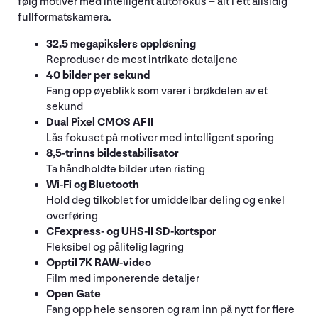
følg motiver med intelligent autofokus – alt i ett allsidig
fullformatskamera.
32,5 megapikslers oppløsning
Reproduser de mest intrikate detaljene
40 bilder per sekund
Fang opp øyeblikk som varer i brøkdelen av et
sekund
Dual Pixel CMOS AF II
Lås fokuset på motiver med intelligent sporing
8,5-trinns bildestabilisator
Ta håndholdte bilder uten risting
Wi-Fi og Bluetooth
Hold deg tilkoblet for umiddelbar deling og enkel
overføring
CFexpress- og UHS-II SD-kortspor
Fleksibel og pålitelig lagring
Opptil 7K RAW-video
Film med imponerende detaljer
Open Gate
Fang opp hele sensoren og ram inn på nytt for flere