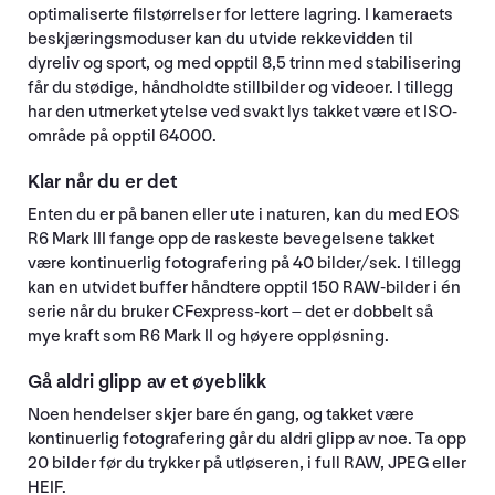
optimaliserte filstørrelser for lettere lagring. I kameraets
beskjæringsmoduser kan du utvide rekkevidden til
dyreliv og sport, og med opptil 8,5 trinn med stabilisering
får du stødige, håndholdte stillbilder og videoer. I tillegg
har den utmerket ytelse ved svakt lys takket være et ISO-
område på opptil 64000.
Klar når du er det
Enten du er på banen eller ute i naturen, kan du med EOS
R6 Mark III fange opp de raskeste bevegelsene takket
være kontinuerlig fotografering på 40 bilder/sek. I tillegg
kan en utvidet buffer håndtere opptil 150 RAW-bilder i én
serie når du bruker CFexpress-kort – det er dobbelt så
mye kraft som R6 Mark II og høyere oppløsning.
Gå aldri glipp av et øyeblikk
Noen hendelser skjer bare én gang, og takket være
kontinuerlig fotografering går du aldri glipp av noe. Ta opp
20 bilder før du trykker på utløseren, i full RAW, JPEG eller
HEIF.