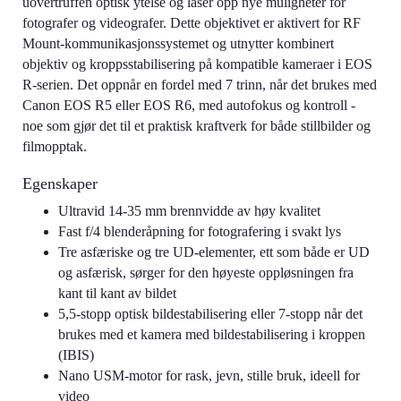
uovertruffen optisk ytelse og låser opp nye muligheter for
fotografer og videografer. Dette objektivet er aktivert for RF
Mount-kommunikasjonssystemet og utnytter kombinert
objektiv og kroppsstabilisering på kompatible kameraer i EOS
R-serien. Det oppnår en fordel med 7 trinn, når det brukes med
Canon EOS R5 eller EOS R6, med autofokus og kontroll -
noe som gjør det til et praktisk kraftverk for både stillbilder og
filmopptak.
Egenskaper
Ultravid 14-35 mm brennvidde av høy kvalitet
Fast f/4 blenderåpning for fotografering i svakt lys
Tre asfæriske og tre UD-elementer, ett som både er UD
og asfærisk, sørger for den høyeste oppløsningen fra
kant til kant av bildet
5,5-stopp optisk bildestabilisering eller 7-stopp når det
brukes med et kamera med bildestabilisering i kroppen
(IBIS)
Nano USM-motor for rask, jevn, stille bruk, ideell for
video