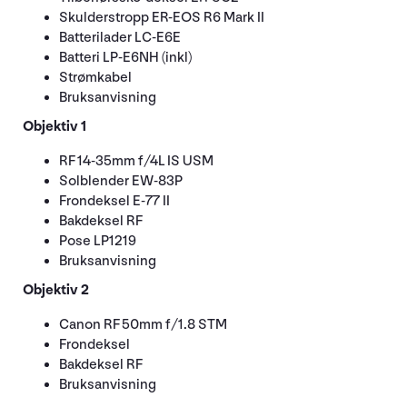
Skulderstropp ER-EOS R6 Mark II
Batterilader LC-E6E
Batteri LP-E6NH (inkl)
Strømkabel
Bruksanvisning
Objektiv
1
RF 14-35mm f/4L IS USM
Solblender EW-83P
Frondeksel E-77 II
Bakdeksel RF
Pose LP1219
Bruksanvisning
Objektiv
2
Canon RF 50mm f/1.8 STM
Frondeksel
Bakdeksel RF
Bruksanvisning