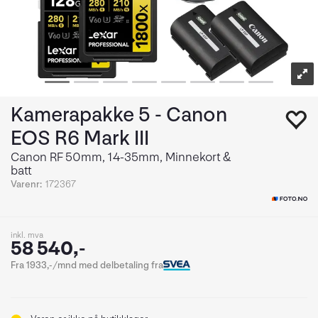
Kamerapakke 5 - Canon
EOS R6 Mark III
Canon RF 50mm, 14-35mm, Minnekort &
batt
Varenr:
172367
inkl. mva
58 540,-
Fra 1933,-/mnd med delbetaling fra