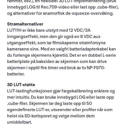
rammer, osv.), en fleksibel 3D LUT-implementering (bruk
innebygd LOG til Rec.709-video eller last opp .cube-filer),
og alternativer for anamorfisk de-squeeze-overvåking.
Strømalternativer
LUT11H er ikke bare utstyrt med 12 VDC/3A
inngangseffekt, men den gir også en 8 VDC aux
utgangseffekt, som lar filmskaperne strømforsyne
kameraene sine. Med en valgfri batteriadapterkabel kan
du forlenge skjermens kjøretid. Det er en dobbel L-serie
batteriplate på baksiden av skjermen som kan drive
skjermen i opptil fire timer ved bruk av to NP-F970-
batterier.
3D LUT-støtte
LUT-lastingfunksjonen gjør fargekalibrering enklere og
mer intuitiv. Du kan bruke innebygd LOG eller laste opp
.cube-filer. Skjermen lar deg laste opp til 50
egendefinerte LUT-er, utseender eller profiler når som
helst via SD-kortsporet og velge mellom dem
umiddelbart.