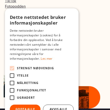
TikTok
Fotopodden
Dette nettstedet bruker
Med forbehold om skrive- og lagerfeil
informasjonskapsler
Dette nettstedet bruker
informasjonskapsler (cookies) for å
forbedre din opplevelse. Ved å bruke
nettstedet vårt samtykker du i alle
informasjonskapsler i samsvar med
retningslinjene våre for
informasjonskapsler.
Les mer
STRENGT NØDVENDIG
YTELSE
MÅLRETTING
FUNKSJONALITET
UGRADERT
GODTA ALLE
AVVIS ALLE