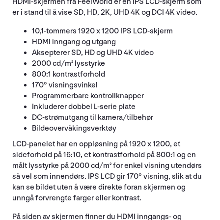
HDMI-skjermen fra FeelWorld er en IPS LCD-skjerm som
er i stand til å vise SD, HD, 2K, UHD 4K og DCI 4K video.
10,1-tommers 1920 x 1200 IPS LCD-skjerm
HDMI inngang og utgang
Aksepterer SD, HD og UHD 4K video
2000 cd/m² lysstyrke
800:1 kontrastforhold
170° visningsvinkel
Programmerbare kontrollknapper
Inkluderer dobbel L-serie plate
DC-strømutgang til kamera/tilbehør
Bildeovervåkingsverktøy
LCD-panelet har en oppløsning på 1920 x 1200, et
sideforhold på 16:10, et kontrastforhold på 800:1 og en
målt lysstyrke på 2000 cd/m² for enkel visning utendørs
så vel som innendørs. IPS LCD gir 170° visning, slik at du
kan se bildet uten å være direkte foran skjermen og
unngå forvrengte farger eller kontrast.
På siden av skjermen finner du HDMI inngangs- og