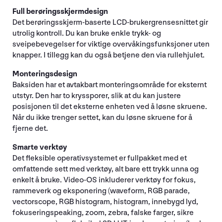
Full berøringsskjermdesign
Det berøringsskjerm-baserte LCD-brukergrensesnittet gir
utrolig kontroll. Du kan bruke enkle trykk- og
sveipebevegelser for viktige overvåkingsfunksjoner uten
knapper. I tillegg kan du også betjene den via rullehjulet.
Monteringsdesign
Baksiden har et avtakbart monteringsområde for eksternt
utstyr. Den har to kryssporer, slik at du kan justere
posisjonen til det eksterne enheten ved å løsne skruene.
Når du ikke trenger settet, kan du løsne skruene for å
fjerne det.
Smarte verktøy
Det fleksible operativsystemet er fullpakket med et
omfattende sett med verktøy, alt bare ett trykk unna og
enkelt å bruke. Video-OS inkluderer verktøy for fokus,
rammeverk og eksponering (waveform, RGB parade,
vectorscope, RGB histogram, histogram, innebygd lyd,
fokuseringspeaking, zoom, zebra, falske farger, sikre