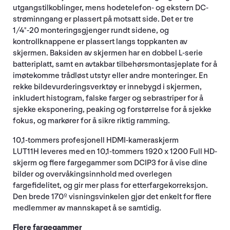
utgangstilkoblinger, mens hodetelefon- og ekstern DC-
strøminngang er plassert på motsatt side. Det er tre
1/4"-20 monteringsgjenger rundt sidene, og
kontrollknappene er plassert langs toppkanten av
skjermen. Baksiden av skjermen har en dobbel L-serie
batteriplatt, samt en avtakbar tilbehørsmontasjeplate for å
imøtekomme trådløst utstyr eller andre monteringer. En
rekke bildevurderingsverktøy er innebygd i skjermen,
inkludert histogram, falske farger og sebrastriper for å
sjekke eksponering, peaking og forstørrelse for å sjekke
fokus, og markører for å sikre riktig ramming.
10,1-tommers profesjonell HDMI-kameraskjerm
LUT11H leveres med en 10,1-tommers 1920 x 1200 Full HD-
skjerm og flere fargegammer som DCIP3 for å vise dine
bilder og overvåkingsinnhold med overlegen
fargefidelitet, og gir mer plass for etterfargekorreksjon.
Den brede 170º visningsvinkelen gjør det enkelt for flere
medlemmer av mannskapet å se samtidig.
Flere fargegammer