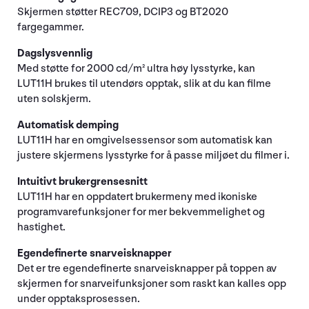
Skjermen støtter REC709, DCIP3 og BT2020
fargegammer.
Dagslysvennlig
Med støtte for 2000 cd/m² ultra høy lysstyrke, kan
LUT11H brukes til utendørs opptak, slik at du kan filme
uten solskjerm.
Automatisk demping
LUT11H har en omgivelsessensor som automatisk kan
justere skjermens lysstyrke for å passe miljøet du filmer i.
Intuitivt brukergrensesnitt
LUT11H har en oppdatert brukermeny med ikoniske
programvarefunksjoner for mer bekvemmelighet og
hastighet.
Egendefinerte snarveisknapper
Det er tre egendefinerte snarveisknapper på toppen av
skjermen for snarveifunksjoner som raskt kan kalles opp
under opptaksprosessen.