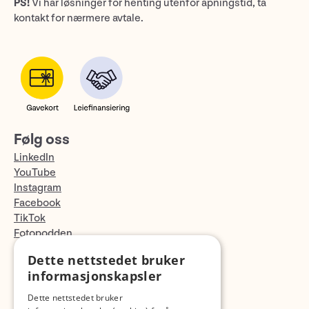
PS!
Vi har løsninger for henting utenfor åpningstid, ta
kontakt for nærmere avtale.
Følg oss
LinkedIn
YouTube
Instagram
Facebook
TikTok
Fotopodden
Dette nettstedet bruker
Med forbehold om skrive- og lagerfeil
informasjonskapsler
Dette nettstedet bruker