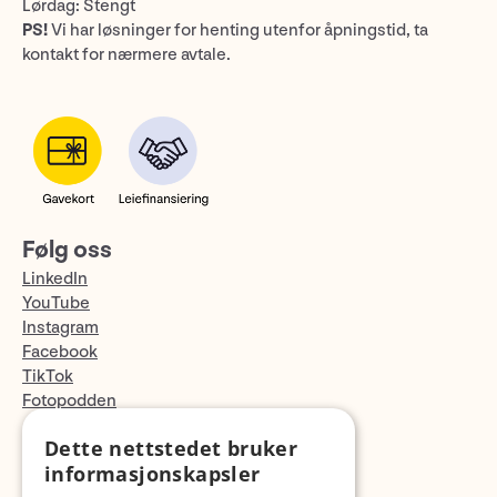
Lørdag: Stengt
PS!
Vi har løsninger for henting utenfor åpningstid, ta
kontakt for nærmere avtale.
Følg oss
LinkedIn
YouTube
Instagram
Facebook
TikTok
Fotopodden
Dette nettstedet bruker
Med forbehold om skrive- og lagerfeil
informasjonskapsler