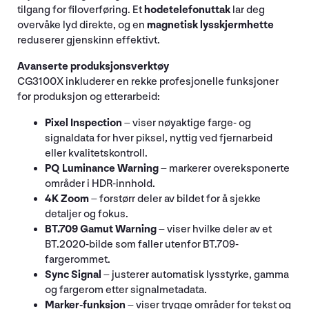
tilgang for filoverføring. Et
hodetelefonuttak
lar deg
overvåke lyd direkte, og en
magnetisk lysskjermhette
reduserer gjenskinn effektivt.
Avanserte produksjonsverktøy
CG3100X inkluderer en rekke profesjonelle funksjoner
for produksjon og etterarbeid:
Pixel Inspection
– viser nøyaktige farge- og
signaldata for hver piksel, nyttig ved fjernarbeid
eller kvalitetskontroll.
PQ Luminance Warning
– markerer overeksponerte
områder i HDR-innhold.
4K Zoom
– forstørr deler av bildet for å sjekke
detaljer og fokus.
BT.709 Gamut Warning
– viser hvilke deler av et
BT.2020-bilde som faller utenfor BT.709-
fargerommet.
Sync Signal
– justerer automatisk lysstyrke, gamma
og fargerom etter signalmetadata.
Marker-funksjon
– viser trygge områder for tekst og