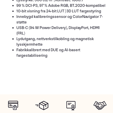
Lysstyrke: 500 cd/m² | Kontrast: 1800:1
99 % DCI-P3, 97 % Adobe RGB, BT.2020-kompatibel
10-bit visning fra 24-bit LUT | 3D LUT fargestyring
Innebygd kalibreringssensor og ColorNavigator 7-
støtte
USB-C (94 W Power Delivery), DisplayPort, HDMI
(FRL)
Lydutgang, nettverkstilkobling og magnetisk
lysskjermhette
Fabrikkalibrert med DUE og AI-basert
fargestabilisering