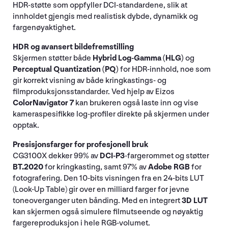
HDR-støtte som oppfyller DCI-standardene, slik at
innholdet gjengis med realistisk dybde, dynamikk og
fargenøyaktighet.
HDR og avansert bildefremstilling
Skjermen støtter både
Hybrid Log-Gamma (HLG)
og
Perceptual Quantization (PQ)
for HDR-innhold, noe som
gir korrekt visning av både kringkastings- og
filmproduksjonsstandarder. Ved hjelp av Eizos
ColorNavigator 7
kan brukeren også laste inn og vise
kameraspesifikke log-profiler direkte på skjermen under
opptak.
Presisjonsfarger for profesjonell bruk
CG3100X dekker 99% av
DCI-P3
-fargerommet og støtter
BT.2020
for kringkasting, samt 97% av
Adobe RGB
for
fotografering. Den 10-bits visningen fra en 24-bits LUT
(Look-Up Table) gir over en milliard farger for jevne
toneoverganger uten bånding. Med en integrert
3D LUT
kan skjermen også simulere filmutseende og nøyaktig
fargereproduksjon i hele RGB-volumet.