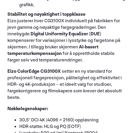
grafikk.
Stabilitet og nøyaktighet i toppklasse
Eizo justerer hver CG3100X individuelt på fabrikken for
jevn gamma og nøyaktige fargegraderinger. Den
innebygde
Digital Uniformity Equalizer (DUE)
kompenserer for variasjoner i lysstyrke og fargetone på
skjermen. I tillegg bruker skjermen
AI-basert
temperaturkompensasjon
for å opprettholde stabile
farger selv ved temperaturendringer.
Eizo ColorEdge CG3100X
setter en ny standard for
profesjonell fargepresisjon, pålitelighet og effektivitet i
HDR- og 4K-produksjon – et ideelt valg for studioer,
fargekorrigerere og filmskapere som krever det absolutt
beste.
Nøkkelegenskaper:
30,5" DCI 4K (4096 × 2160) oppløsning
HDR-støtte: HLG og PQ (EOTF)