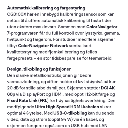
Automatisk kalibrering og fargestyring
CG3100X har en innebygd kalibreringssensor som kan
settes til å utføre automatisk kalibrering til faste tider
uten ekstern maskinvare. Sammen med
ColorNavigator
7
-programvaren får du full kontroll over lysstyrke, gamma,
hvitpunkt og fargerom. For studioer med flere skjermer
tilbyr
ColorNavigator Network
sentralisert
kvalitetsstyring med fjernkalibrering og felles
fargepresets – en stor tidsbesparelse for teamarbeid.
Design, tilkobling og funksjoner
Den slanke metallkonstruksjonen gir bedre
varmeavledning, og viften holder et lavt støynivå på kun
20 dB for stille arbeidsmiljøer. Skjermen støtter
DCI 4K
60p
via DisplayPort og HDMI, med opptil 12-bit farge og
Fixed Rate Link (FRL)
for høyhastighetsoverføring. Den
medfølgende
Ultra High Speed HDMI-kabelen
sikrer
optimal 4K-ytelse. Med
USB-C-tilkobling
kan du sende
video, data og strøm (opptil 94 W) via én kabel, og
skjermen fungerer også som en USB-hub med LAN-