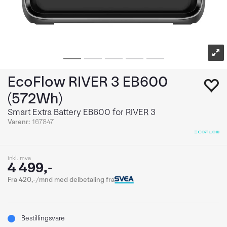
EcoFlow RIVER 3 EB600
(572Wh)
Smart Extra Battery EB600 for RIVER 3
Varenr:
167847
inkl. mva
4 499,-
Fra 420,-/mnd med delbetaling fra
Bestillingsvare