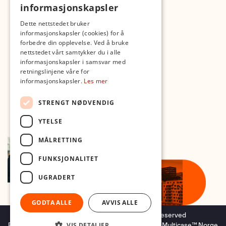
informasjonskapsler
Med forbehold om skrive- og lagerfeil
Dette nettstedet bruker
informasjonskapsler (cookies) for å
forbedre din opplevelse. Ved å bruke
nettstedet vårt samtykker du i alle
informasjonskapsler i samsvar med
retningslinjene våre for
informasjonskapsler.
Les mer
STRENGT NØDVENDIG
YTELSE
MÅLRETTING
FUNKSJONALITET
UGRADERT
GODTA ALLE
AVVIS ALLE
Copyright © 2026 Foto.no - All rights reserved
VIS DETALJER
Forretningssystem
og
nettbutikkløsning
levert av
Multicase™ Norge