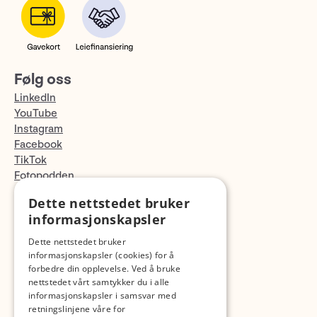
Følg oss
LinkedIn
YouTube
Instagram
Facebook
TikTok
Fotopodden
Dette nettstedet bruker
Med forbehold om skrive- og lagerfeil
informasjonskapsler
Dette nettstedet bruker
informasjonskapsler (cookies) for å
forbedre din opplevelse. Ved å bruke
nettstedet vårt samtykker du i alle
informasjonskapsler i samsvar med
retningslinjene våre for