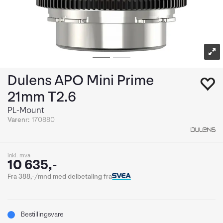
Dulens APO Mini Prime
21mm T2.6
PL-Mount
Varenr:
170880
inkl. mva
10 635,-
Fra 388,-/mnd med delbetaling fra
Bestillingsvare