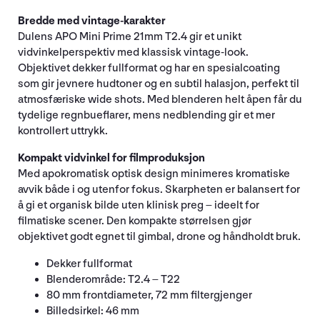
Bredde med vintage-karakter
Dulens APO Mini Prime 21mm T2.4 gir et unikt
vidvinkelperspektiv med klassisk vintage-look.
Objektivet dekker fullformat og har en spesialcoating
som gir jevnere hudtoner og en subtil halasjon, perfekt til
atmosfæriske wide shots. Med blenderen helt åpen får du
tydelige regnbueflarer, mens nedblending gir et mer
kontrollert uttrykk.
Kompakt vidvinkel for filmproduksjon
Med apokromatisk optisk design minimeres kromatiske
avvik både i og utenfor fokus. Skarpheten er balansert for
å gi et organisk bilde uten klinisk preg – ideelt for
filmatiske scener. Den kompakte størrelsen gjør
objektivet godt egnet til gimbal, drone og håndholdt bruk.
Dekker fullformat
Blenderområde: T2.4 – T22
80 mm frontdiameter, 72 mm filtergjenger
Billedsirkel: 46 mm