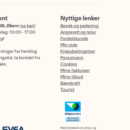
ent
Nyttige lenker
68, Økern
(
se kart
)
Besøk og parkering
dag: 10:00 - 17:00
Angrerett og retur
ngt
Fordelskunde
Min side
sninger for henting
Kjøpsbetingelser
gstid, ta kontakt for
Personvern
ale.
Cookies
Mine fakturaer
Mine tilbud
Bærekraft
Tourist
Med forbehold om skrive- og