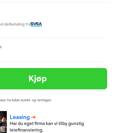
-
d delbetaling fra
re
Kjøp
kje fra både butikk- og nettlager.
Leasing
Har du eget firma kan vi tilby gunstig
leiefinansiering.