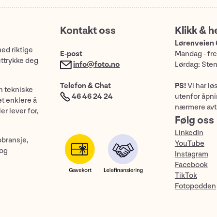
Kontakt oss
Klikk & h
Lørenveien 
med riktige
E-post
Mandag - fre
uttrykke deg
info@foto.no
Lørdag: Ste
Telefon & Chat
PS!
Vi har lø
n tekniske
46 46 24 24
utenfor åpnin
et enklere å
nærmere avt
er lever for,
Følg oss
LinkedIn
obransje,
YouTube
 og
Instagram
Facebook
TikTok
Fotopodden