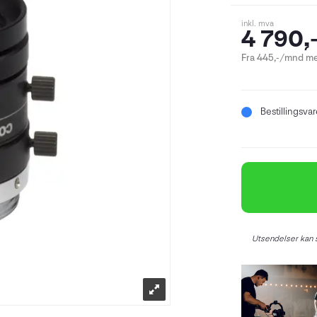
inkl. mva
4 790,
Fra 445,-/mnd me
Bestillingsva
Utsendelser kan s