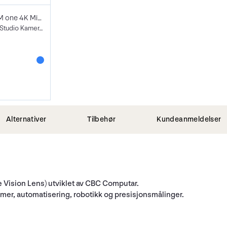
Dream Chip ATOM one 4K Mini 16
C-Mount 4K Micro Studio Kamerahus
Alternativer
Tilbehør
Kundeanmeldelser
 Vision Lens)
utviklet av CBC Computar
.
temer, automatisering, robotikk og presisjonsmålinger.