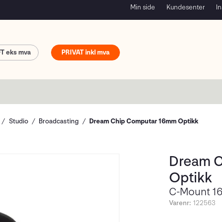
Min side
Kundesenter
In
FT
PRIVAT
Studio
Broadcasting
Dream Chip Computar 16mm Optikk
Dream 
Optikk
C-Mount 16
Varenr:
122563