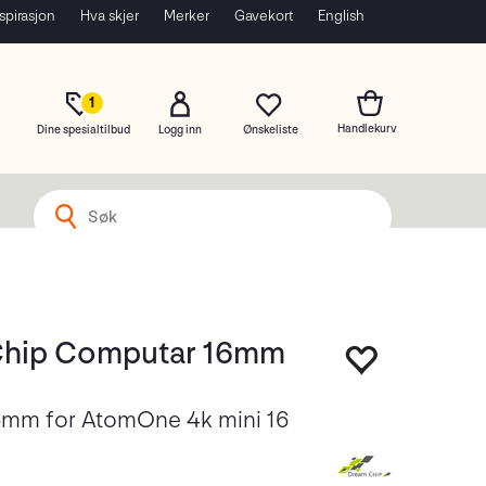
spirasjon
Hva skjer
Merker
Gavekort
English
1
Dine spesialtilbud
Logg inn
Chip Computar 16mm
mm for AtomOne 4k mini 16