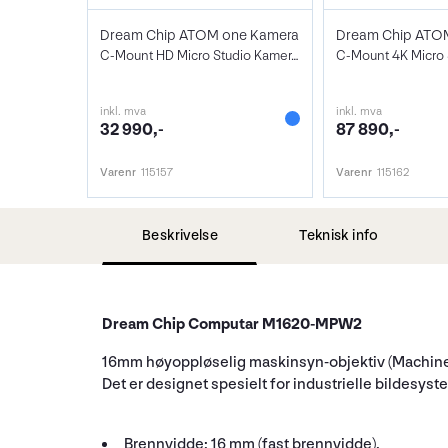
Dream Chip ATOM one Kamera
C-Mount HD Micro Studio Kamera med SDI
inkl. mva
inkl. mva
32 990,-
87 890,-
Varenr
115157
Varenr
115162
Beskrivelse
Teknisk info
Dream Chip Computar M1620-MPW2
16mm høyoppløselig maskinsyn-objektiv (Machine
Det er designet spesielt for industrielle bildesys
Brennvidde:
16 mm (fast brennvidde).