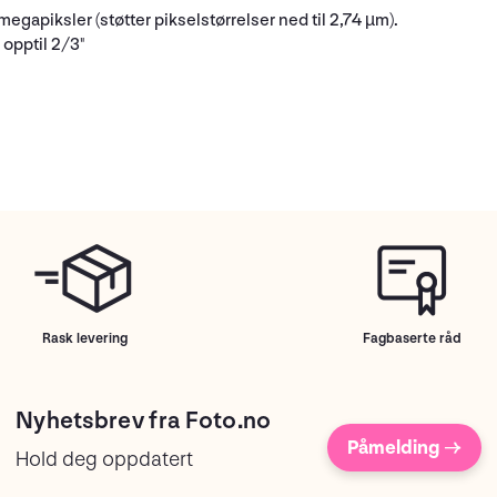
megapiksler (støtter pikselstørrelser ned til 2,74 µm).
" opptil 2/3"
Rask levering
Fagbaserte råd
Nyhetsbrev fra Foto.no
Påmelding →
Hold deg oppdatert