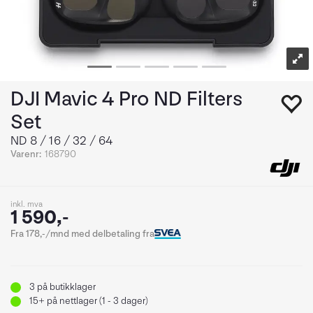
DJI Mavic 4 Pro ND Filters
Set
ND 8 / 16 / 32 / 64
Varenr:
168790
inkl. mva
1 590,-
Fra 178,-/mnd med delbetaling fra
3
på butikklager
15+
på nettlager (1 - 3 dager)