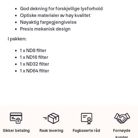
God dekning for forskjellige lysforhold
Optiske materialer av høy kvalitet
Nøyaktig fargegjengivelse
Presis mekanisk design
I pakken:
1 x ND8 filter
1 x ND16 filter
1 x ND32 filter
1 x ND64 filter
Sikker betaling
Rask levering
Fagbaserte råd
Fornøyde
kunder