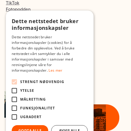
TikTok
Fotopodden
Dette nettstedet bruker
Med forbehold om skrive- og lagerfeil
informasjonskapsler
Dette nettstedet bruker
informasjonskapsler (cookies) for å
forbedre din opplevelse. Ved å bruke
nettstedet vårt samtykker du i alle
informasjonskapsler i samsvar med
retningslinjene våre for
informasjonskapsler.
Les mer
STRENGT NØDVENDIG
YTELSE
MÅLRETTING
FUNKSJONALITET
UGRADERT
GODTA ALLE
AVVIS ALLE