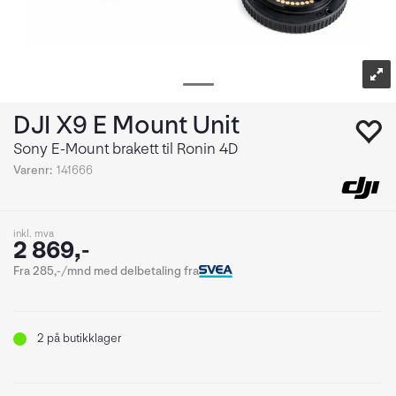
DJI X9 E Mount Unit
Sony E-Mount brakett til Ronin 4D
Varenr:
141666
inkl. mva
2 869,-
Fra 285,-/mnd med delbetaling fra
2
på butikklager