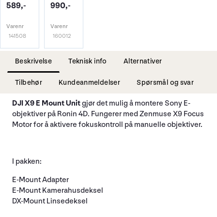
589,-
990,-
Varenr
Varenr
141508
160012
Beskrivelse
Teknisk info
Alternativer
Tilbehør
Kundeanmeldelser
Spørsmål og svar
DJI X9 E Mount Unit
gjør det mulig å montere Sony E-
objektiver på Ronin 4D. Fungerer med Zenmuse X9 Focus
Motor for å aktivere fokuskontroll på manuelle objektiver.
I pakken:
E-Mount Adapter
E-Mount Kamerahusdeksel
DX-Mount Linsedeksel