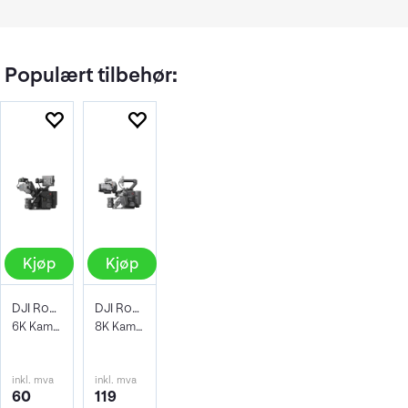
Populært tilbehør:
Kjøp
Kjøp
DJI Ronin 4D 4-Axis Cine Camera 6K
DJI Ronin 4D 4-Axis Cinema 8K Combo
6K Kamera pakke
8K Kamerapakke
inkl. mva
inkl. mva
60
119