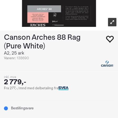
Canson Arches 88 Rag
(Pure White)
A2, 25 ark
Varenr:
138690
inkl. mva
2 779,-
Fra 277,-/mnd med delbetaling fra
Bestillingsvare