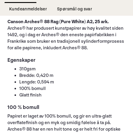
Kundeanmeldelser
Spørsmål og svar
Canson Arches® 88 Rag (Pure White) A2, 25 ark.
Arches® har produsert kunstpapirer av høy kvalitet siden
1492, og i dag er Arches® den eneste papirfabrikken i
Frankrike som bruker en tradisjonell sylinderformprosess
for alle papirene, inkludert Arches® 88.
Egenskaper
310gsm
Bredde: 0,420 m
Lengde: 0,594 m
100% bomull
Glatt finish
100 % bomull
Papiret er laget av 100% bomull, og gir en ultra-glatt
overflatefinish og en myk og smidig følelse å ta på.
Arches® 88 har en ren hvit tone og er helt fri for optiske