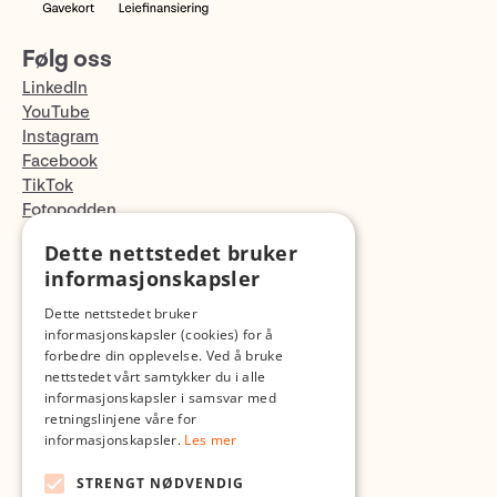
Følg oss
LinkedIn
YouTube
Instagram
Facebook
TikTok
Fotopodden
Dette nettstedet bruker
Med forbehold om skrive- og lagerfeil
informasjonskapsler
Dette nettstedet bruker
informasjonskapsler (cookies) for å
forbedre din opplevelse. Ved å bruke
nettstedet vårt samtykker du i alle
informasjonskapsler i samsvar med
retningslinjene våre for
informasjonskapsler.
Les mer
STRENGT NØDVENDIG