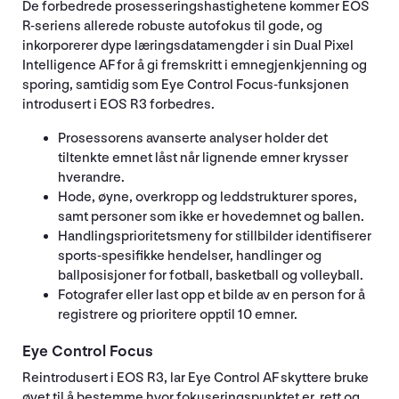
De forbedrede prosesseringshastighetene kommer EOS
R-seriens allerede robuste autofokus til gode, og
inkorporerer dype læringsdatamengder i sin Dual Pixel
Intelligence AF for å gi fremskritt i emnegjenkjenning og
sporing, samtidig som Eye Control Focus-funksjonen
introdusert i EOS R3 forbedres.
Prosessorens avanserte analyser holder det
tiltenkte emnet låst når lignende emner krysser
hverandre.
Hode, øyne, overkropp og leddstrukturer spores,
samt personer som ikke er hovedemnet og ballen.
Handlingsprioritetsmeny for stillbilder identifiserer
sports-spesifikke hendelser, handlinger og
ballposisjoner for fotball, basketball og volleyball.
Fotografer eller last opp et bilde av en person for å
registrere og prioritere opptil 10 emner.
Eye Control Focus
Reintrodusert i EOS R3, lar Eye Control AF skyttere bruke
øyet til å bestemme hvor fokuseringspunktet er, rett og