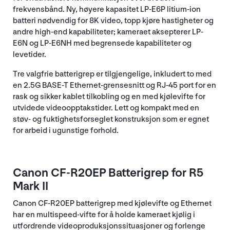
frekvensbånd. Ny, høyere kapasitet LP-E6P litium-ion
batteri nødvendig for 8K video, topp kjøre hastigheter og
andre high-end kapabiliteter; kameraet aksepterer LP-
E6N og LP-E6NH med begrensede kapabiliteter og
levetider.
Tre valgfrie batterigrep er tilgjengelige, inkludert to med
en 2.5G BASE-T Ethernet-grensesnitt og RJ-45 port for en
rask og sikker kablet tilkobling og en med kjølevifte for
utvidede videoopptakstider. Lett og kompakt med en
støv- og fuktighetsforseglet konstruksjon som er egnet
for arbeid i ugunstige forhold.
Canon CF-R20EP Batterigrep for R5
Mark II
Canon CF-R20EP batterigrep med kjølevifte og Ethernet
har en multispeed-vifte for å holde kameraet kjølig i
utfordrende videoproduksjonssituasjoner og forlenge