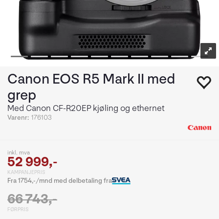
Canon EOS R5 Mark II med
grep
Med Canon CF-R20EP kjøling og ethernet
Varenr:
176103
inkl. mva
52 999,-
KAMPANJEPRIS
Fra 1754,-/mnd med delbetaling fra
66 743,-
FØRPRIS