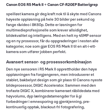
Canon EOS R5 Mark II + Canon CF-R20EP Batterigrep
speilløst kamera gir deg kraft nok til å skyte med Canons
høyeste oppløsning på hele 30 bilder per sekund og
fange råvideo i 8K60p. Dette er løsningen for
multimedieprofesjonelle som krever allsidighet,
bildekvalitet og intelligens. Med en helt ny 45MP sensor
og en ny prosessor, får du oppgraderinger i nesten alle
kategorier, noe som gjør EOS R5 Mark II til en alt-i-ett-
kamera som utfører jobben perfekt.
Avansert sensor- og prosessorkombinasjon
Den nye sensoren i R5 Mark II opprettholder den høye
oppløsningen fra forgjengeren, men introduserer et
stablet, bakbelyst design som gir plass til Canons nyeste
bildeprosessor, DIGIC Accelerator. Sammen med den
trofaste DIGIC X, kombinerer kameraet råbildedata med
høyvolums, dyp læringsdatamengder for å gi
forbedringer i emnesporing og gjenkjenning, pre-
kontinuerlig opptak, blackout-fri fotografering,