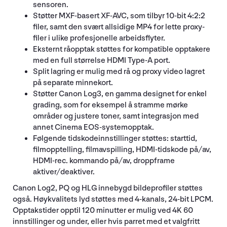
sensoren.
Støtter MXF-basert XF-AVC, som tilbyr 10-bit 4:2:2
filer, samt den svært allsidige MP4 for lette proxy-
filer i ulike profesjonelle arbeidsflyter.
Eksternt råopptak støttes for kompatible opptakere
med en full størrelse HDMI Type-A port.
Split lagring er mulig med rå og proxy video lagret
på separate minnekort.
Støtter Canon Log3, en gamma designet for enkel
grading, som for eksempel å stramme mørke
områder og justere toner, samt integrasjon med
annet Cinema EOS-systemopptak.
Følgende tidskodeinnstillinger støttes: starttid,
filmopptelling, filmavspilling, HDMI-tidskode på/av,
HDMI-rec. kommando på/av, droppframe
aktiver/deaktiver.
Canon Log2, PQ og HLG innebygd bildeprofiler støttes
også. Høykvalitets lyd støttes med 4-kanals, 24-bit LPCM.
Opptakstider opptil 120 minutter er mulig ved 4K 60
innstillinger og under, eller hvis parret med et valgfritt