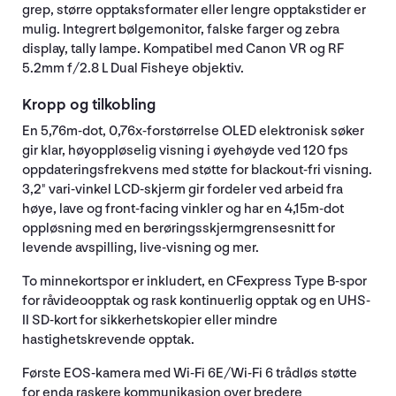
grep, større opptaksformater eller lengre opptakstider er
mulig. Integrert bølgemonitor, falske farger og zebra
display, tally lampe. Kompatibel med Canon VR og RF
5.2mm f/2.8 L Dual Fisheye objektiv.
Kropp og tilkobling
En 5,76m-dot, 0,76x-forstørrelse OLED elektronisk søker
gir klar, høyoppløselig visning i øyehøyde ved 120 fps
oppdateringsfrekvens med støtte for blackout-fri visning.
3,2" vari-vinkel LCD-skjerm gir fordeler ved arbeid fra
høye, lave og front-facing vinkler og har en 4,15m-dot
oppløsning med en berøringsskjermgrensesnitt for
levende avspilling, live-visning og mer.
To minnekortspor er inkludert, en CFexpress Type B-spor
for råvideoopptak og rask kontinuerlig opptak og en UHS-
II SD-kort for sikkerhetskopier eller mindre
hastighetskrevende opptak.
Første EOS-kamera med Wi-Fi 6E/Wi-Fi 6 trådløs støtte
for enda raskere kommunikasjon over bredere