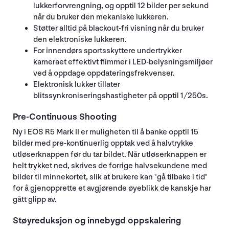
lukkerforvrengning, og opptil 12 bilder per sekund
når du bruker den mekaniske lukkeren.
Støtter alltid på blackout-fri visning når du bruker
den elektroniske lukkeren.
For innendørs sportsskyttere undertrykker
kameraet effektivt flimmer i LED-belysningsmiljøer
ved å oppdage oppdateringsfrekvenser.
Elektronisk lukker tillater
blitssynkroniseringshastigheter på opptil 1/250s.
Pre-Continuous Shooting
Ny i EOS R5 Mark II er muligheten til å banke opptil 15
bilder med pre-kontinuerlig opptak ved å halvtrykke
utløserknappen før du tar bildet. Når utløserknappen er
helt trykket ned, skrives de forrige halvsekundene med
bilder til minnekortet, slik at brukere kan "gå tilbake i tid"
for å gjenopprette et avgjørende øyeblikk de kanskje har
gått glipp av.
Støyreduksjon og innebygd oppskalering