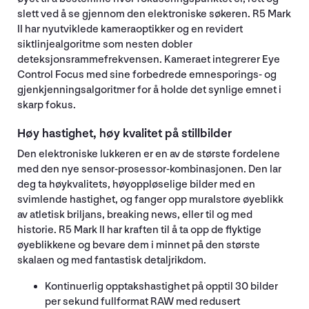
slett ved å se gjennom den elektroniske søkeren. R5 Mark
II har nyutviklede kameraoptikker og en revidert
siktlinjealgoritme som nesten dobler
deteksjonsrammefrekvensen. Kameraet integrerer Eye
Control Focus med sine forbedrede emnesporings- og
gjenkjenningsalgoritmer for å holde det synlige emnet i
skarp fokus.
Høy hastighet, høy kvalitet på stillbilder
Den elektroniske lukkeren er en av de største fordelene
med den nye sensor-prosessor-kombinasjonen. Den lar
deg ta høykvalitets, høyoppløselige bilder med en
svimlende hastighet, og fanger opp muralstore øyeblikk
av atletisk briljans, breaking news, eller til og med
historie. R5 Mark II har kraften til å ta opp de flyktige
øyeblikkene og bevare dem i minnet på den største
skalaen og med fantastisk detaljrikdom.
Kontinuerlig opptakshastighet på opptil 30 bilder
per sekund fullformat RAW med redusert