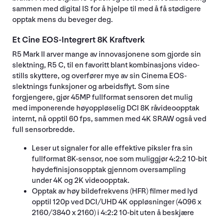
sammen med digital IS for å hjelpe til med å få stødigere
opptak mens du beveger deg.
Et Cine EOS-Integrert 8K Kraftverk
R5 Mark II arver mange av innovasjonene som gjorde sin
slektning, R5 C, til en favoritt blant kombinasjons video-
stills skyttere, og overfører mye av sin Cinema EOS-
slektnings funksjoner og arbeidsflyt. Som sine
forgjengere, gjør 45MP fullformat sensoren det mulig
med imponerende høyoppløselig DCI 8K råvideoopptak
internt, nå opptil 60 fps, sammen med 4K SRAW også ved
full sensorbredde.
Leser ut signaler for alle effektive piksler fra sin
fullformat 8K-sensor, noe som muliggjør 4:2:2 10-bit
høydefinisjonsopptak gjennom oversampling
under 4K og 2K videoopptak.
Opptak av høy bildefrekvens (HFR) filmer med lyd
opptil 120p ved DCI/UHD 4K oppløsninger (4096 x
2160/3840 x 2160) i 4:2:2 10-bit uten å beskjære