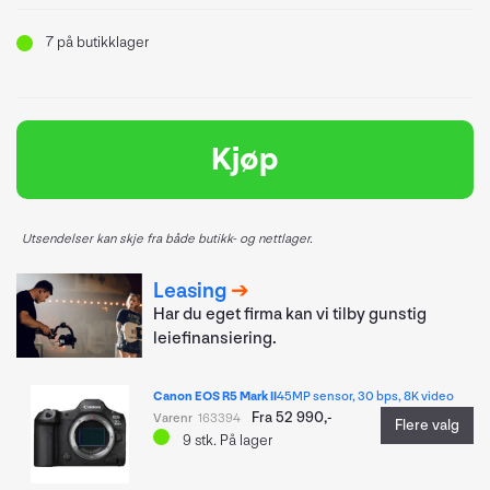
7
på butikklager
Kjøp
Utsendelser kan skje fra både butikk- og nettlager.
Leasing
Har du eget firma kan vi tilby gunstig
leiefinansiering.
Canon EOS R5 Mark II
45MP sensor, 30 bps, 8K video
Fra 52 990,-
Varenr
163394
Flere valg
9
stk.
På lager