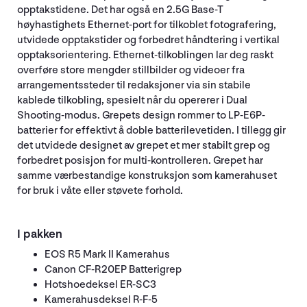
opptakstidene. Det har også en 2.5G Base-T
høyhastighets Ethernet-port for tilkoblet fotografering,
utvidede opptakstider og forbedret håndtering i vertikal
opptaksorientering. Ethernet-tilkoblingen lar deg raskt
overføre store mengder stillbilder og videoer fra
arrangementssteder til redaksjoner via sin stabile
kablede tilkobling, spesielt når du opererer i Dual
Shooting-modus. Grepets design rommer to LP-E6P-
batterier for effektivt å doble batterilevetiden. I tillegg gir
det utvidede designet av grepet et mer stabilt grep og
forbedret posisjon for multi-kontrolleren. Grepet har
samme værbestandige konstruksjon som kamerahuset
for bruk i våte eller støvete forhold.
I pakken
EOS R5 Mark II Kamerahus
Canon CF-R20EP Batterigrep
Hotshoedeksel ER-SC3
Kamerahusdeksel R-F-5