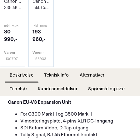
Canon EOS C300 Mark III
Canon EOS C500 Mark II + Expansion Unit
S35 4K Cine Kamera
Inkl. Canon EU-V2 Expansion Unit 2
inkl. mva
inkl. mva
80
193
990,-
960,-
Varenr
Varenr
130707
153933
Beskrivelse
Teknisk info
Alternativer
Tilbehør
Kundeanmeldelser
Spørsmål og svar
Canon EU-V3 Expansion Unit
For C300 Mark III og C500 Mark II
V-monteringsplate, 4-pins XLR DC-inngang
SDI Return Video, D-Tap-utgang
Tally Signal, RJ-45 Ethernet-kontakt