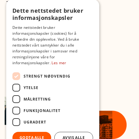
TikTok
Dette nettstedet bruker
Fotopodden
informasjonskapsler
Med forbehold om skrive- og lagerfeil
Dette nettstedet bruker
informasjonskapsler (cookies) for å
forbedre din opplevelse. Ved å bruke
nettstedet vårt samtykker du i alle
informasjonskapsler i samsvar med
retningslinjene våre for
informasjonskapsler.
Les mer
STRENGT NØDVENDIG
YTELSE
MÅLRETTING
FUNKSJONALITET
UGRADERT
GODTA ALLE
AVVIS ALLE