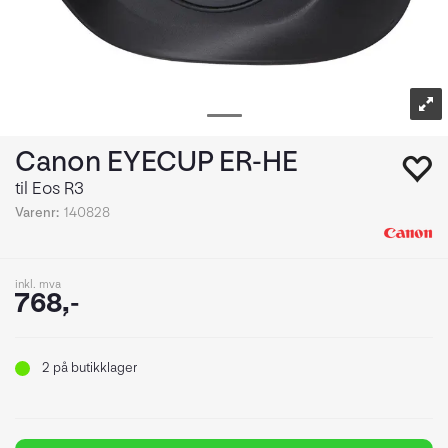
Canon EYECUP ER-HE
til Eos R3
Varenr:
140828
inkl. mva
768,-
2
på butikklager