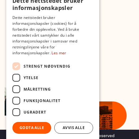
Dette nettstedet bruker
Fotopodden
informasjonskapsler
Med forbehold om skrive- og lagerfeil
Dette nettstedet bruker
informasjonskapsler (cookies) for å
forbedre din opplevelse. Ved å bruke
nettstedet vårt samtykker du i alle
informasjonskapsler i samsvar med
retningslinjene våre for
informasjonskapsler.
Les mer
STRENGT NØDVENDIG
YTELSE
MÅLRETTING
FUNKSJONALITET
UGRADERT
GODTA ALLE
AVVIS ALLE
Copyright © 2026 Foto.no - All rights reserved