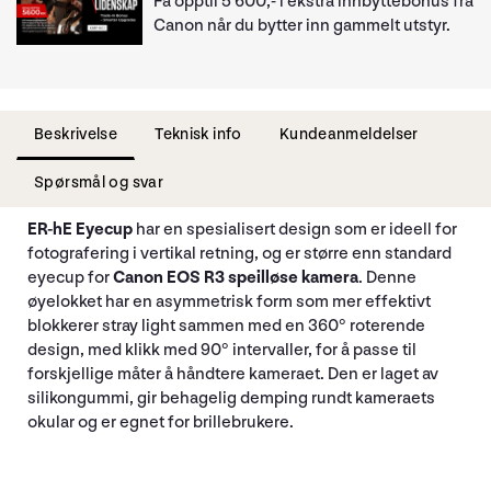
Få opptil 5 600,- i ekstra innbyttebonus fra
Canon når du bytter inn gammelt utstyr.
Beskrivelse
Teknisk info
Kundeanmeldelser
Spørsmål og svar
ER-hE Eyecup
har en spesialisert design som er ideell for
fotografering i vertikal retning, og er større enn standard
eyecup for
Canon EOS R3 speilløse kamera
. Denne
øyelokket har en asymmetrisk form som mer effektivt
blokkerer stray light sammen med en 360° roterende
design, med klikk med 90° intervaller, for å passe til
forskjellige måter å håndtere kameraet. Den er laget av
silikongummi, gir behagelig demping rundt kameraets
okular og er egnet for brillebrukere.