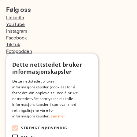
Følg oss
LinkedIn
YouTube
Instagram
Facebook
TikTok
Fotopodden
Dette nettstedet bruker
Med forbehold om skrive- og lagerfeil
informasjonskapsler
Dette nettstedet bruker
informasjonskapsler (cookies) for å
forbedre din opplevelse. Ved å bruke
nettstedet vårt samtykker du i alle
informasjonskapsler i samsvar med
retningslinjene våre for
informasjonskapsler.
Les mer
STRENGT NØDVENDIG