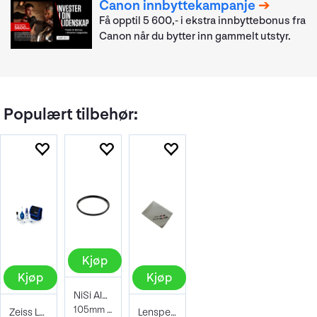
Canon innbyttekampanje
Få opptil 5 600,- i ekstra innbyttebonus fra
Canon når du bytter inn gammelt utstyr.
Populært tilbehør:
Kjøp
Kjøp
Kjøp
NiSi AIR Protector Filter 105mm
105mm Beskyttelsesfilter
Zeiss Lens Cleaning Kit
Lenspen Photo Microklear Cloth