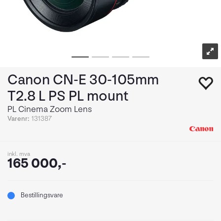
Canon CN-E 30-105mm
T2.8 L PS PL mount
PL Cinema Zoom Lens
Varenr:
131387
inkl. mva
165 000,-
Bestillingsvare