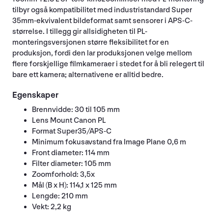
tilbyr også kompatibilitet med industristandard Super
35mm-ekvivalent bildeformat samt sensorer i APS-C-
størrelse. I tillegg gir allsidigheten til PL-
monteringsversjonen større fleksibilitet for en
produksjon, fordi den lar produksjonen velge mellom
flere forskjellige filmkameraer i stedet for å bli relegert til
bare ett kamera; alternativene er alltid bedre.
Egenskaper
Brennvidde: 30 til 105 mm
Lens Mount Canon PL
Format Super35/APS-C
Minimum fokusavstand fra Image Plane 0,6 m
Front diameter: 114 mm
Filter diameter: 105 mm
Zoomforhold: 3,5x
Mål (B x H): 114,1 x 125 mm
Lengde: 210 mm
Vekt: 2,2 kg