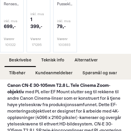
Rensesett for objektiv og kamera
Pusseklut i microfiber
inkl. mva
1
inkl. mva
inkl. mva
699,-
399,-
79,-
Varenr
Varenr
Varenr
101322
171295
100893
Beskrivelse
Teknisk info
Alternativer
Tilbehør
Kundeanmeldelser
Spørsmål og svar
Canon CN-E 30-105mm T2.8 L. Tele Cinema Zoom-
objektiv
med PL eller EF Mount slutter seg til rekkene til
andre Canon Cinema-linser som er konstruert for å tjene
høye ytelseskrav fra produksjonssamfunnet. Dette EF-
monteringsobjektivet er designet for å arbeide med 4K-
oppløsninger (4096 x 2160 piksler) -kameraer og overgår
ytelseskravene til ethvert HD-bildesystem. CN-E 30-
105mm T2.8 L SP tele-kinozoomlinser med PL-montering