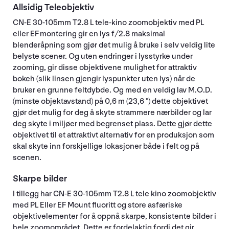
Allsidig Teleobjektiv
CN-E 30-105mm T2.8 L tele-kino zoomobjektiv med PL
eller EF montering gir en lys f/2.8 maksimal
blenderåpning som gjør det mulig å bruke i selv veldig lite
belyste scener. Og uten endringer i lysstyrke under
zooming, gir disse objektivene mulighet for attraktiv
bokeh (slik linsen gjengir lyspunkter uten lys) når de
bruker en grunne feltdybde. Og med en veldig lav M.O.D.
(minste objektavstand) på 0,6 m (23,6 ") dette objektivet
gjør det mulig for deg å skyte strammere nærbilder og lar
deg skyte i miljøer med begrenset plass. Dette gjør dette
objektivet til et attraktivt alternativ for en produksjon som
skal skyte inn forskjellige lokasjoner både i felt og på
scenen.
Skarpe bilder
I tillegg har CN-E 30-105mm T2.8 L tele kino zoomobjektiv
med PL Eller EF Mount fluoritt og store asfæriske
objektivelementer for å oppnå skarpe, konsistente bilder i
hele zoomområdet. Dette er fordelaktig fordi det gir