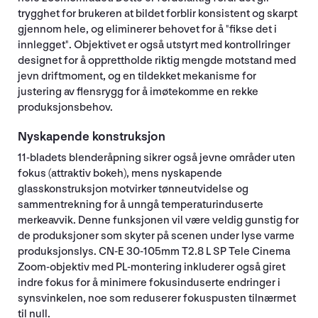
trygghet for brukeren at bildet forblir konsistent og skarpt
gjennom hele, og eliminerer behovet for å "fikse det i
innlegget". Objektivet er også utstyrt med kontrollringer
designet for å opprettholde riktig mengde motstand med
jevn driftmoment, og en tildekket mekanisme for
justering av flensrygg for å imøtekomme en rekke
produksjonsbehov.
Nyskapende konstruksjon
11-bladets blenderåpning sikrer også jevne områder uten
fokus (attraktiv bokeh), mens nyskapende
glasskonstruksjon motvirker tønneutvidelse og
sammentrekning for å unngå temperaturinduserte
merkeavvik. Denne funksjonen vil være veldig gunstig for
de produksjoner som skyter på scenen under lyse varme
produksjonslys. CN-E 30-105mm T2.8 L SP Tele Cinema
Zoom-objektiv med PL-montering inkluderer også giret
indre fokus for å minimere fokusinduserte endringer i
synsvinkelen, noe som reduserer fokuspusten tilnærmet
til null.