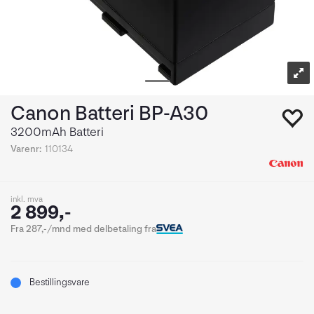
Canon Batteri BP-A30
3200mAh Batteri
Varenr:
110134
inkl. mva
2 899,-
Fra 287,-/mnd med delbetaling fra
Bestillingsvare