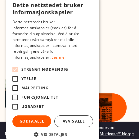
Dette nettstedet bruker
Med forbehold om skrive- og lagerfeil
informasjonskapsler
Dette nettstedet bruker
informasjonskapsler (cookies) for å
forbedre din opplevelse. Ved å bruke
nettstedet vårt samtykker du i alle
informasjonskapsler i samsvar med
retningslinjene våre for
informasjonskapsler.
Les mer
STRENGT NØDVENDIG
YTELSE
MÅLRETTING
FUNKSJONALITET
UGRADERT
GODTA ALLE
AVVIS ALLE
Copyright © 2026 Foto.no - All rights reserved
Forretningssystem
og
nettbutikkløsning
levert av
Multicase™ Norge
VIS DETALJER