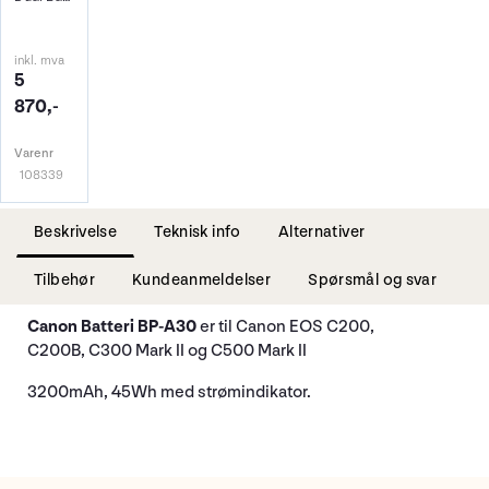
inkl. mva
5
870,-
Varenr
108339
Beskrivelse
Teknisk info
Alternativer
Tilbehør
Kundeanmeldelser
Spørsmål og svar
Canon Batteri BP-A30
er til Canon EOS C200,
C200B, C300 Mark II og C500 Mark II
3200mAh, 45Wh med strømindikator.