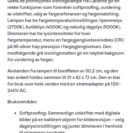
GrafiLite profesjonell visningslampe fra Calibrite gir en
rekke funksjoner som forenkler softproofing, vurdering
av utskrifter, valg av fargereferanser og fargematching.
Lampen har tre fargetemperaturinnstillinger: hjemmelys
(2700K), butikklys (4000K) og naturlig dagslys (5000K).
Dimmeren har tre lysintensiteter for hver
fargetemperatur, mens en fargegjengivelsesindeks (CRI)
på 95 sikrer høy presisjon i fargegjengivelsen. Den
medfølgende grå visningsmatten gir en nøytral bakgrunn
for vurdering av farger.
Avstanden fra lampen til bordflaten er 30,2 cm, og den
kan enkelt foldes sammen til 31 x 8,1 x 7,1 cm. Den er klar
for bruk over hele verden med en strømadapter på 100–
240V AC.
Bruksområder:
Softproofing: Sammenlign utskrifter med digitale
bilder på en kalibrert skjerm for bilderevisjon – velg
dagslysinnstillingen og juster dimmeren i henhold
til skjermens lysstyrke.