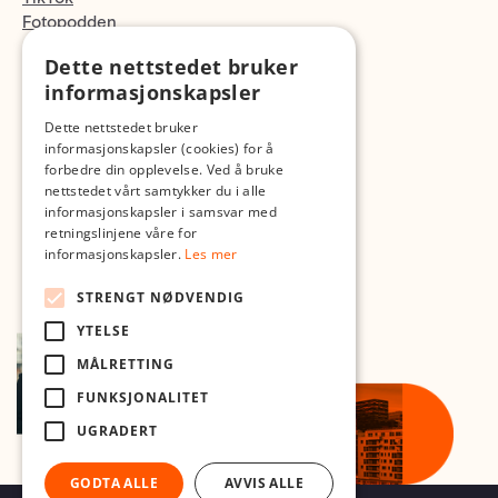
Fotopodden
Dette nettstedet bruker
Med forbehold om skrive- og lagerfeil
informasjonskapsler
Dette nettstedet bruker
informasjonskapsler (cookies) for å
forbedre din opplevelse. Ved å bruke
nettstedet vårt samtykker du i alle
informasjonskapsler i samsvar med
retningslinjene våre for
informasjonskapsler.
Les mer
STRENGT NØDVENDIG
YTELSE
MÅLRETTING
FUNKSJONALITET
UGRADERT
GODTA ALLE
AVVIS ALLE