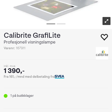
Calibrite GrafiLite
Profesjonell visningslampe
Varenr:
167911
inkl. mva
1 390,-
Fra 161,-/mnd med delbetaling fra
1
på butikklager