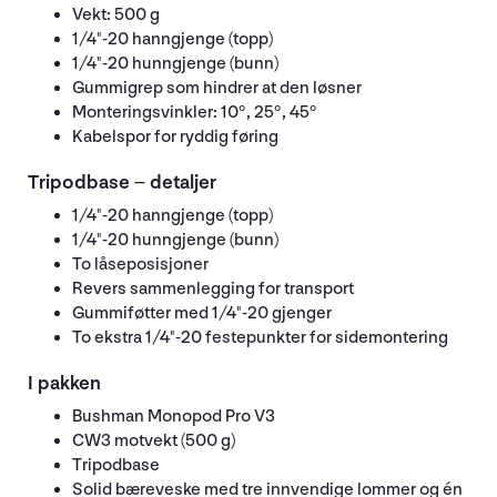
Vekt: 500 g
1/4"-20 hanngjenge (topp)
1/4"-20 hunngjenge (bunn)
Gummigrep som hindrer at den løsner
Monteringsvinkler: 10°, 25°, 45°
Kabelspor for ryddig føring
Tripodbase – detaljer
1/4"-20 hanngjenge (topp)
1/4"-20 hunngjenge (bunn)
To låseposisjoner
Revers sammenlegging for transport
Gummiføtter med 1/4"-20 gjenger
To ekstra 1/4"-20 festepunkter for sidemontering
I pakken
Bushman Monopod Pro V3
CW3 motvekt (500 g)
Tripodbase
Solid bæreveske med tre innvendige lommer og én