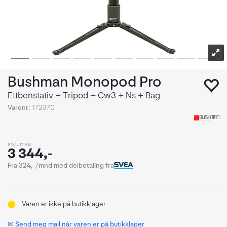
Bushman Monopod Pro
Ettbenstativ + Tripod + Cw3 + Ns + Bag
Varenr:
172370
inkl. mva
3 344,-
Fra 324,-/mnd med delbetaling fra
Varen er ikke på butikklager
✉ Send meg mail når varen er på butikklager