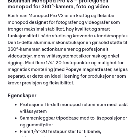
Bushman Monopod Pro V3 – profesjonell
monopod for 360°-kamera, foto og video
Bushman Monopod Pro V3 er en kraftig og fleksibel
monopod designet for fotografer og videografer som
trenger maksimal stabilitet, høy kvalitet og smart
funksjonalitet i både studio og krevende utendørsopptak.
Den 5-delte aluminiumskonstruksjonen gir solid støtte til
360°-kameraer, actionkameraer og profesjonelt
videoutstyr, mens vrilåssystemet sikrer rask og enkel
rigging. Med flere 1/4"-20 festepunkter og mulighet for
magnetisk montering (med Popeye magnetfester, selges
separat), er dette en ideell løsning for produksjoner som
krever presisjon og fleksibilitet.
Egenskaper
Profesjonell 5-delt monopod i aluminium med raskt
vrilåssystem
Sammenleggbar tripodbase med to låseposisjoner
og gummiføtter
Flere 1/4"-20 festepunkter for tilbehør,