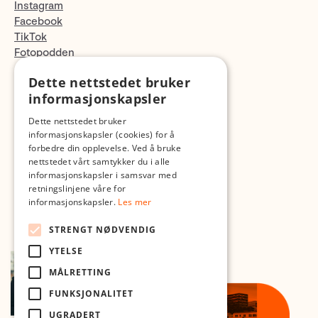
Instagram
Facebook
TikTok
Fotopodden
Dette nettstedet bruker
Med forbehold om skrive- og lagerfeil
informasjonskapsler
Dette nettstedet bruker
informasjonskapsler (cookies) for å
forbedre din opplevelse. Ved å bruke
nettstedet vårt samtykker du i alle
informasjonskapsler i samsvar med
retningslinjene våre for
informasjonskapsler.
Les mer
STRENGT NØDVENDIG
YTELSE
MÅLRETTING
FUNKSJONALITET
UGRADERT