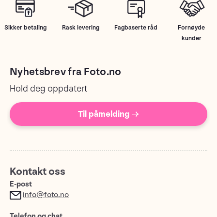
Sikker betaling
Rask levering
Fagbaserte råd
Fornøyde
kunder
Nyhetsbrev fra Foto.no
Hold deg oppdatert
Til påmelding →
Kontakt oss
E-post
info@foto.no
Telefon og chat