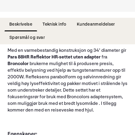
Beskrivelse
Teknisk info
Kundeanmeldelser
Spørsmål og svar
Med en varmebestandig konstruksjon og 34" diameter gir
Para 88HR Reflektor HR-settet
uten adapter
fra
Broncolor
brukerne mulighet til å produsere presis,
effektiv belysning ved hjelp av tungstenarmaturer opp til
2000W. Refleksens parabolform og sølvinnredning gir
veldig høy lyseffektivitet og pakker motivet i strålende lys
som understreker detaljer. Dette settet har et
fokuseringsrør for bruk med Broncolors adaptersystem,
som muliggjør bruk med et bredt lysområde . I tillegg
kommer den med en reiseveske med hjul.
Egenskaper: