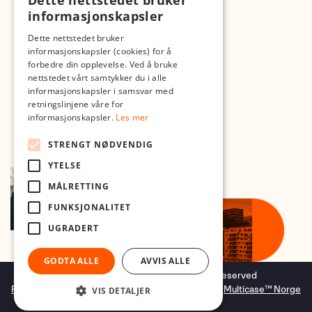
Dette nettstedet bruker
Med forbehold om skrive- og lagerfeil
informasjonskapsler
Dette nettstedet bruker
informasjonskapsler (cookies) for å
forbedre din opplevelse. Ved å bruke
nettstedet vårt samtykker du i alle
informasjonskapsler i samsvar med
retningslinjene våre for
informasjonskapsler.
Les mer
STRENGT NØDVENDIG
YTELSE
MÅLRETTING
FUNKSJONALITET
UGRADERT
GODTA ALLE
AVVIS ALLE
Copyright © 2026 Foto.no - All rights reserved
Forretningssystem
og
nettbutikkløsning
levert av
Multicase™ Norge
VIS DETALJER
AS