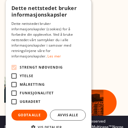
Dette nettstedet bruker
Med forbehold om skrive- og lagerfeil
informasjonskapsler
Dette nettstedet bruker
informasjonskapsler (cookies) for å
forbedre din opplevelse. Ved å bruke
nettstedet vårt samtykker du i alle
informasjonskapsler i samsvar med
retningslinjene våre for
informasjonskapsler.
Les mer
STRENGT NØDVENDIG
YTELSE
MÅLRETTING
FUNKSJONALITET
UGRADERT
GODTA ALLE
AVVIS ALLE
Copyright © 2026 Foto.no - All rights reserved
Forretningssystem
og
nettbutikkløsning
levert av
Multicase™ Norge
VIS DETALJER