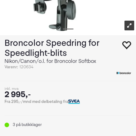
Broncolor Speedring for
Speedlight-blits
Nikon/Canon/o.l. for Broncolor Softbox
Varenr:
120634
inkl. mva
2 995,-
Fra 295,-/mnd med delbetaling fra
3
på butikklager