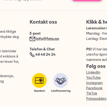
Kontakt oss
Klikk & h
Lørenveien 
med riktige
E-post
Mandag - fre
uttrykke deg
info@foto.no
Lørdag: Ste
Telefon & Chat
PS!
Vi har lø
n tekniske
46 46 24 24
utenfor åpnin
et enklere å
nærmere avt
er lever for,
Følg oss
LinkedIn
obransje,
YouTube
 og
Instagram
Facebook
TikTok
Fotopodden