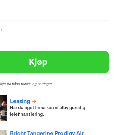
re
Kjøp
kje fra både butikk- og nettlager.
Leasing
Har du eget firma kan vi tilby gunstig
leiefinansiering.
Bright Tangerine Prodigy Air