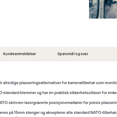
Kundeanmeldelser
Spørsmål og svar
r allsidige plasseringsalternativer for kameratilbehør som monitor
tandard klemmer og har en praktisk sikkerhetsutløser for enkel
O-skinnen lasergraverte posisjonsmarkører for presis plasseri
res på 15mm stenger og aksepterer alle standard NATO-tilbehør