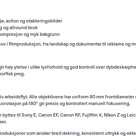
jø, action og etableringsbilder
g og allround-bruk
e kompresjon og myk bakgrunn
 i filmproduksjon, fra landskap og dokumentar til reklame og m
r høy ytelse i ulike lysforhold og god kontroll over dybdeskarphe
orfisk preg.
tiv arbeidsflyt. Alle objektivene har uniform 80 mm frontdiameter o
kusrotasjon på 180° gir presis og kontrollert manuell fokusering.
yttes til Sony E, Canon EF, Canon RF, Fujifilm X, Nikon Z og Leica
aer.
 produksjoner som ønsker bred dekning, konsistent uttrykk og ekt