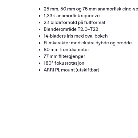
25 mm, 50 mm og 75 mm anamorfisk cine-se
1,33× anamorfisk squeeze
2:1 bildeforhold på fullformat
Blenderområde T2.0–T22
14-bladers iris med oval bokeh
Filmkarakter med ekstra dybde og bredde
80 mm frontdiameter
77 mm filtergjenger
180° fokusrotasjon
ARRI PL mount (utskiftbar)