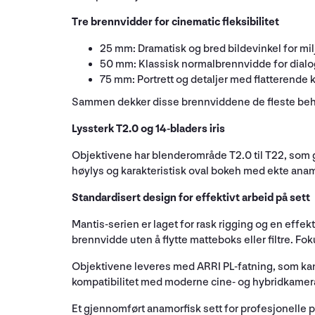
Tre brennvidder for cinematic fleksibilitet
25 mm: Dramatisk og bred bildevinkel for mil
50 mm: Klassisk normalbrennvidde for dialo
75 mm: Portrett og detaljer med flatterend
Sammen dekker disse brennviddene de fleste behov
Lyssterk T2.0 og 14-bladers iris
Objektivene har blenderområde T2.0 til T22, som gi
høylys og karakteristisk oval bokeh med ekte anam
Standardisert design for effektivt arbeid på sett
Mantis-serien er laget for rask rigging og en effek
brennvidde uten å flytte matteboks eller filtre. Fo
Objektivene leveres med ARRI PL-fatning, som kan b
kompatibilitet med moderne cine- og hybridkamer
Et gjennomført anamorfisk sett for profesjonelle