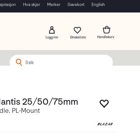
spirasjon
Hva skjer
Merker
Gavekort
English
Logg inn
Mantis 25/50/75mm
dle. PL-Mount