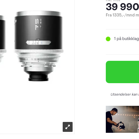
inkl. mva
39 990
Fra 1335,-/mnd m
1
på butikklag
Utsendelser kan s