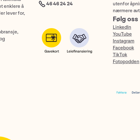
46 46 24 24
utenfor åpnin
et enklere å
nærmere avt
er lever for,
Følg oss
LinkedIn
obransje,
YouTube
 og
Instagram
Facebook
TikTok
Fotopodden