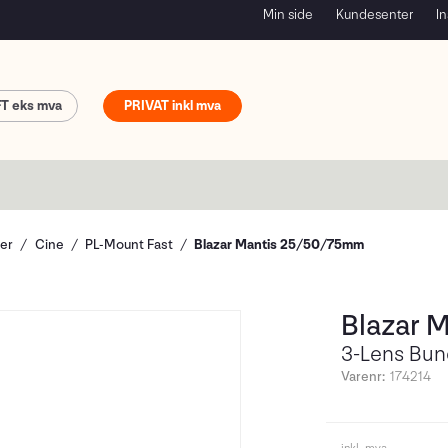
Min side
Kundesenter
In
FT
PRIVAT
ver
Cine
PL-Mount Fast
Blazar Mantis 25/50/75mm
Blazar 
3-Lens Bun
Varenr:
174214