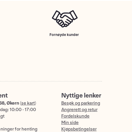
Fornøyde kunder
ent
Nyttige lenker
68, Økern
(
se kart
)
Besøk og parkering
dag: 10:00 - 17:00
Angrerett og retur
ngt
Fordelskunde
Min side
sninger for henting
Kjøpsbetingelser