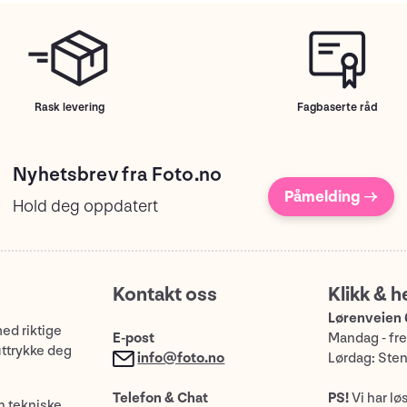
Rask levering
Fagbaserte råd
Nyhetsbrev fra Foto.no
Påmelding →
Hold deg oppdatert
Kontakt oss
Klikk & h
Lørenveien 
med riktige
E-post
Mandag - fre
uttrykke deg
info@foto.no
Lørdag: Ste
Telefon & Chat
PS!
Vi har lø
n tekniske