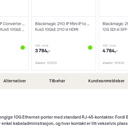
Blackmagic 2110 IP Converter 3x3G
Blackmagic 2110 IP Mini IP to HDMI
HD 3x 3G SDI 2110 RJ45 10GbE POE+
RJ45 10GbE 2110 til HDMI
inkl. mva
inkl. mva
3 784,-
4 784,-
Varenr
161823
Varenr
161826
Alternativer
Tilbehør
Kundeanmeldelser
engige 10G Ethernet-porter med standard RJ-45-kontakter. Fordi 
enkel kabeladministrasjon, og hver kontakt er litt vekselvis plasser