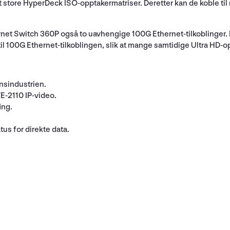
tore HyperDeck ISO-opptakermatriser. Deretter kan de koble til
net Switch 360P også to uavhengige 100G Ethernet-tilkoblinger. 
il 100G Ethernet-tilkoblingen, slik at mange samtidige Ultra HD-
ynsindustrien.
E-2110 IP-video.
ing.
s for direkte data.