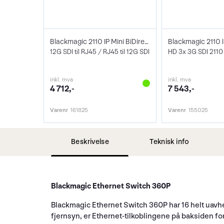
Blackmagic 2110 IP Mini BiDirect 12G
12G SDI til RJ45 / RJ45 til 12G SDI
inkl. mva
inkl. mva
4 712,-
7 543,-
Varenr
161825
Varenr
155025
Beskrivelse
Teknisk info
Blackmagic Ethernet Switch 360P
Blackmagic Ethernet Switch 360P har 16 helt uavh
fjernsyn, er Ethernet-tilkoblingene på baksiden for 