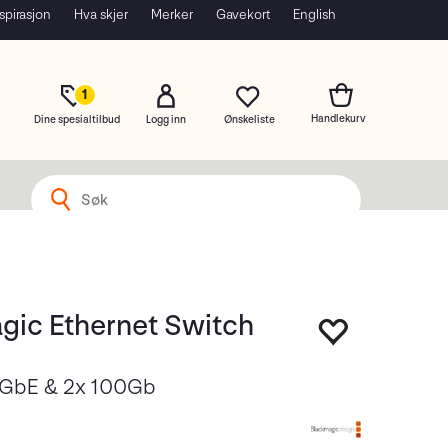
spirasjon
Hva skjer
Merker
Gavekort
English
1
Dine spesialtilbud
Logg inn
gic Ethernet Switch
0GbE & 2x 100Gb