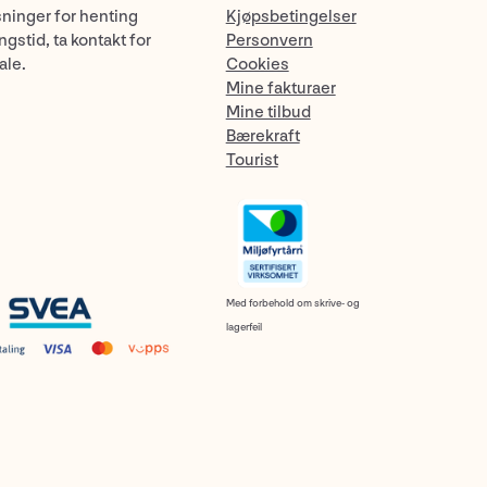
sninger for henting
Kjøpsbetingelser
gstid, ta kontakt for
Personvern
ale.
Cookies
Mine fakturaer
Mine tilbud
Bærekraft
Tourist
Med forbehold om skrive- og
lagerfeil