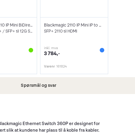
Blackmagic 2110 IP Mini BiDirect 12G SFP
Blackmagic 2110 IP Mini IP to HDMI SFP
12G SDI til SFP+ / SFP+ til 12G SDI
SFP+ 2110 til HDMI
inkl. mva
3 784,-
Varenr
161824
Spørsmål og svar
Blackmagic Ethernet Switch 360P er designet for
t slik at kundene har plass til å koble fra kabler.