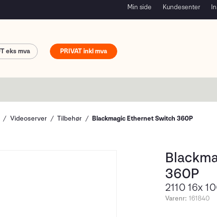
Min side
Kundesenter
In
FT
PRIVAT
Videoserver
Tilbehør
Blackmagic Ethernet Switch 360P
Blackma
360P
2110 16x 1
Varenr:
161840