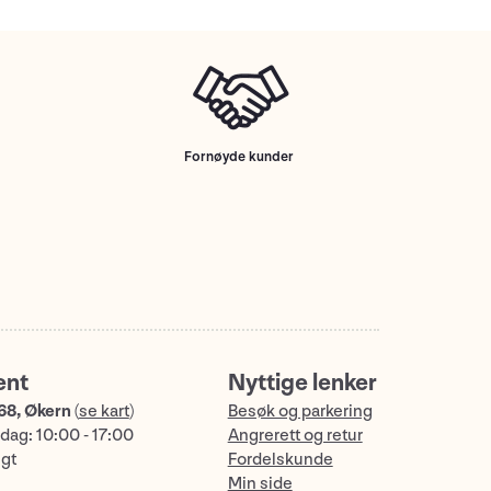
Fornøyde kunder
ent
Nyttige lenker
68, Økern
(
se kart
)
Besøk og parkering
dag: 10:00 - 17:00
Angrerett og retur
ngt
Fordelskunde
Min side