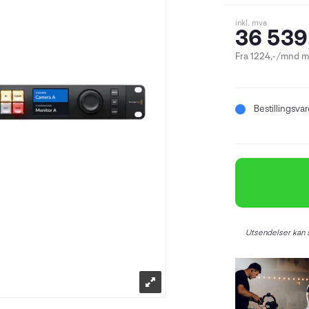
inkl. mva
36 539
Fra 1224,-/mnd m
Bestillingsva
Utsendelser kan s