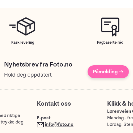
Rask levering
Fagbaserte råd
Nyhetsbrev fra Foto.no
Påmelding →
Hold deg oppdatert
Kontakt oss
Klikk & h
Lørenveien 
med riktige
E-post
Mandag - fre
uttrykke deg
info@foto.no
Lørdag: Ste