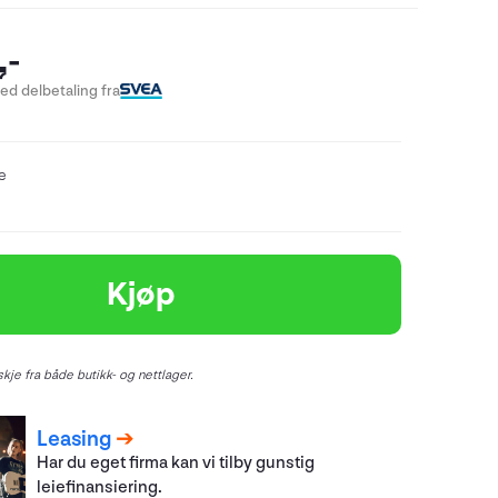
,-
ed delbetaling fra
re
Kjøp
kje fra både butikk- og nettlager.
Leasing
Har du eget firma kan vi tilby gunstig
leiefinansiering.