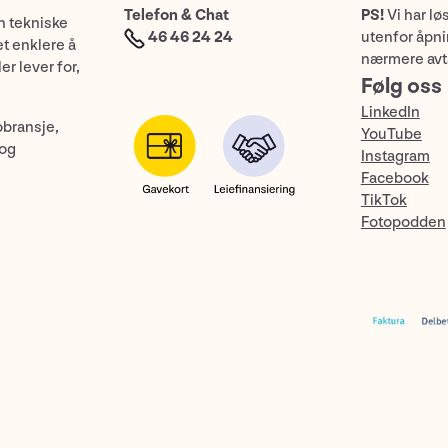
Telefon & Chat
PS!
Vi har lø
n tekniske
46 46 24 24
utenfor åpnin
et enklere å
nærmere avt
er lever for,
Følg oss
LinkedIn
obransje,
YouTube
 og
Instagram
Facebook
TikTok
Fotopodden