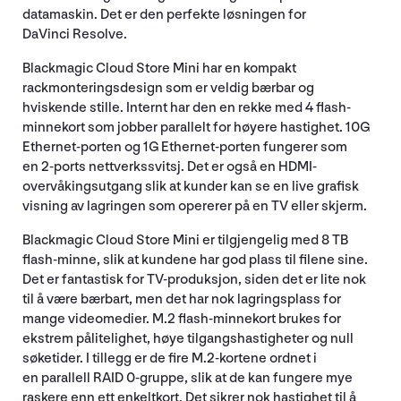
datamaskin. Det er den perfekte løsningen for
DaVinci Resolve.
Blackmagic Cloud Store Mini har en kompakt
rackmonteringsdesign som er veldig bærbar og
hviskende stille. Internt har den en rekke med 4 flash-
minnekort som jobber parallelt for høyere hastighet. 10G
Ethernet-porten og 1G Ethernet-porten fungerer som
en 2-ports nettverkssvitsj. Det er også en HDMI-
overvåkingsutgang slik at kunder kan se en live grafisk
visning av lagringen som opererer på en TV eller skjerm.
Blackmagic Cloud Store Mini er tilgjengelig med 8 TB
flash-minne, slik at kundene har god plass til filene sine.
Det er fantastisk for TV-produksjon, siden det er lite nok
til å være bærbart, men det har nok lagringsplass for
mange videomedier. M.2 flash-minnekort brukes for
ekstrem pålitelighet, høye tilgangshastigheter og null
søketider. I tillegg er de fire M.2-kortene ordnet i
en parallell RAID 0-gruppe, slik at de kan fungere mye
raskere enn ett enkeltkort. Det sikrer nok hastighet til å