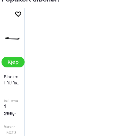
Kjøp
Blackmagic Universal Rack Shelf
1 RU Rackhylle dyp
inkl. mva
1
299,-
Varenr
140213