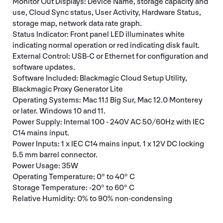
Monitor Out Displays: Device Name, storage capacity and
use, Cloud Sync status, User Activity, Hardware Status,
storage map, network data rate graph.
Status Indicator: Front panel LED illuminates white
indicating normal operation or red indicating disk fault.
External Control: USB-C or Ethernet for configuration and
software updates.
Software Included: Blackmagic Cloud Setup Utility,
Blackmagic Proxy Generator Lite
Operating Systems: Mac 11.1 Big Sur, Mac 12.0 Monterey
or later. Windows 10 and 11.
Power Supply: Internal 100 - 240V AC 50/60Hz with IEC
C14 mains input.
Power Inputs: 1 x IEC C14 mains input. 1 x 12V DC locking
5.5 mm barrel connector.
Power Usage: 35W
Operating Temperature: 0° to 40° C
Storage Temperature: -20° to 60° C
Relative Humidity: 0% to 90% non-condensing