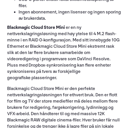
filer.
Ingen abonnement, ingen lisenser og ingen sporing
av brukerdata.
Blackmagic Cloud Store Mini
er en ny
nettverkslagringsløsning med høy ytelse til 4 M.2 flash-
minne i en RAID 0-konfigurasjon. Med sitt innebygde 10G
Ethernet er Blackmagic Cloud Store Mini ekstremt rask
slik at den lar flere brukere samarbeide om
videoredigering i programvare som DaVinci Resolve.
Pluss med Dropbox-synkronisering kan flere enheter
synkroniseres på tvers av forskjellige
geografiske plasseringer.
Blackmagic Cloud Store Mini er den perfekte
nettverkslagringsløsningen for ethvert bruk. Den er flott
for film og TV der store mediefiler må deles mellom flere
brukere for redigering, fargekorrigering, lydinnlegg og
VFX-arbeid. Den håndterer til og med massive 12K
Blackmagic RAW digitale cinema-filer. Hver bruker får null
forsinkelse og de trenger ikke å lagre filer på sin lokale