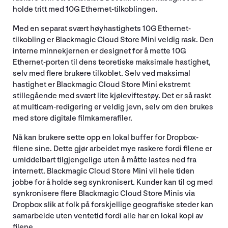
holde tritt med 10G Ethernet-tilkoblingen.
Med en separat svært høyhastighets 10G Ethernet-
tilkobling er Blackmagic Cloud Store Mini veldig rask. Den
interne minnekjernen er designet for å mette 10G
Ethernet-porten til dens teoretiske maksimale hastighet,
selv med flere brukere tilkoblet. Selv ved maksimal
hastighet er Blackmagic Cloud Store Mini ekstremt
stillegående med svært lite kjøleviftestøy. Det er så raskt
at multicam-redigering er veldig jevn, selv om den brukes
med store digitale filmkamerafiler.
Nå kan brukere sette opp en lokal buffer for Dropbox-
filene sine. Dette gjør arbeidet mye raskere fordi filene er
umiddelbart tilgjengelige uten å måtte lastes ned fra
internett. Blackmagic Cloud Store Mini vil hele tiden
jobbe for å holde seg synkronisert. Kunder kan til og med
synkronisere flere Blackmagic Cloud Store Minis via
Dropbox slik at folk på forskjellige geografiske steder kan
samarbeide uten ventetid fordi alle har en lokal kopi av
filene.