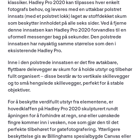
klassiker. Hadley Pro 2020 kan tilpasses hver enkelt
fotografs behov, og leveres med en uttakbar polstret
innsats (med et polstret lokk) laget av stoffdekket skum
som beskytter innholdet på alle seks sider. Ved å fjerne
denne innsatsen kan Hadley Pro 2020 forvandles til en
uformell messenger bag på sekunder. Den polstrede
innsatsen har nøyaktig samme størrelse som den i
eksisterende Hadley Pro.
Inne i den polstrede innsatsen er det fire avtakbare,
flyttbare delevegger av skum for å holde utstyr og tilbehør
fullt organisert – disse består av to vertikale skillevegger
og to små hengslede skillevegger, perfekt for å stable
objektiver.
For å beskytte verdifullt utstyr fra elementene, er
hovedklaffen på Hadley Pro 2020 skulpturert rundt
åpningen for å forhindre at regn, snø eller uønskede
fingre kommer inn i vesken, noe som gjør den til det
perfekte tilbehøret for gatefotografering. Ytterligere
beskyttelse gis av Billinghams spesialbygde Canvas eller