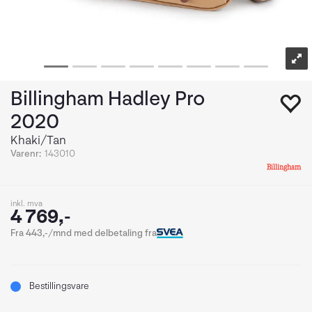
Billingham Hadley Pro
2020
Khaki/Tan
Varenr:
143010
inkl. mva
4 769,-
Fra 443,-/mnd med delbetaling fra
Bestillingsvare