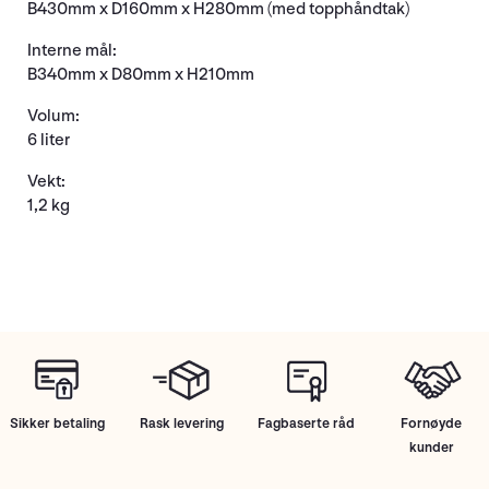
B430mm x D160mm x H280mm (med topphåndtak)
Interne mål:
B340mm x D80mm x H210mm
Volum:
6 liter
Vekt:
1,2 kg
Sikker betaling
Rask levering
Fagbaserte råd
Fornøyde
kunder