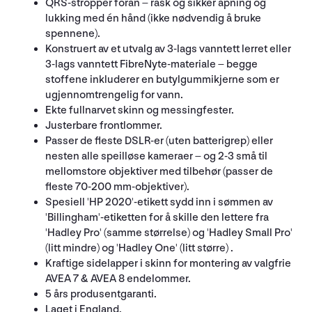
QRS-stropper foran – rask og sikker åpning og
lukking med én hånd (ikke nødvendig å bruke
spennene).
Konstruert av et utvalg av 3-lags vanntett lerret eller
3-lags vanntett FibreNyte-materiale – begge
stoffene inkluderer en butylgummikjerne som er
ugjennomtrengelig for vann.
Ekte fullnarvet skinn og messingfester.
Justerbare frontlommer.
Passer de fleste DSLR-er (uten batterigrep) eller
nesten alle speilløse kameraer – og 2-3 små til
mellomstore objektiver med tilbehør (passer de
fleste 70-200 mm-objektiver).
Spesiell 'HP 2020'-etikett sydd inn i sømmen av
'Billingham'-etiketten for å skille den lettere fra
'Hadley Pro' (samme størrelse) og 'Hadley Small Pro'
(litt mindre) og 'Hadley One' (litt større) .
Kraftige sidelapper i skinn for montering av valgfrie
AVEA 7 & AVEA 8 endelommer.
5 års produsentgaranti.
Laget i England.