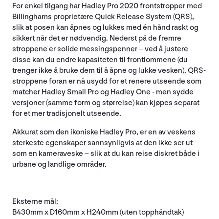
For enkel tilgang har Hadley Pro 2020 frontstropper med
Billinghams proprietære Quick Release System (QRS),
slik at posen kan åpnes og lukkes med én hånd raskt og
sikkert når det er nødvendig. Nederst på de fremre
stroppene er solide messingspenner – ved å justere
disse kan du endre kapasiteten til frontlommene (du
trenger ikke å bruke dem til å åpne og lukke vesken). QRS-
stroppene foran er nå usydd for et renere utseende som
matcher Hadley Small Pro og Hadley One - men sydde
versjoner (samme form og størrelse) kan kjøpes separat
for et mer tradisjonelt utseende.
Akkurat som den ikoniske Hadley Pro, er en av veskens
sterkeste egenskaper sannsynligvis at den ikke ser ut
som en kameraveske – slik at du kan reise diskret både i
urbane og landlige områder.
Eksterne mål:
B430mm x D160mm x H240mm (uten topphåndtak)