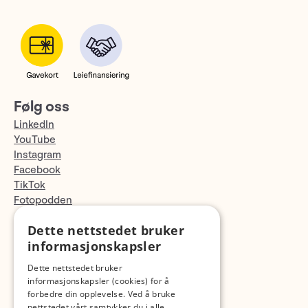
Følg oss
LinkedIn
YouTube
Instagram
Facebook
TikTok
Fotopodden
Dette nettstedet bruker
Med forbehold om skrive- og lagerfeil
informasjonskapsler
Dette nettstedet bruker
informasjonskapsler (cookies) for å
forbedre din opplevelse. Ved å bruke
nettstedet vårt samtykker du i alle