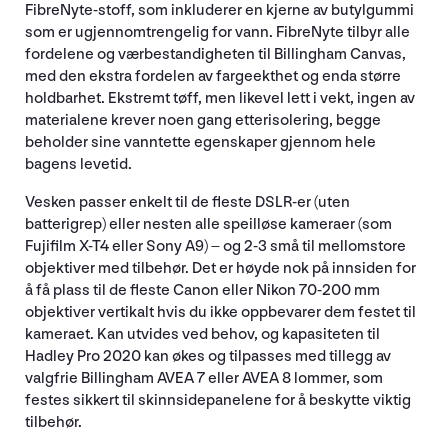
FibreNyte-stoff, som inkluderer en kjerne av butylgummi
som er ugjennomtrengelig for vann. FibreNyte tilbyr alle
fordelene og værbestandigheten til Billingham Canvas,
med den ekstra fordelen av fargeekthet og enda større
holdbarhet. Ekstremt tøff, men likevel lett i vekt, ingen av
materialene krever noen gang etterisolering, begge
beholder sine vanntette egenskaper gjennom hele
bagens levetid.
Vesken passer enkelt til de fleste DSLR-er (uten
batterigrep) eller nesten alle speilløse kameraer (som
Fujifilm X-T4 eller Sony A9) – og 2-3 små til mellomstore
objektiver med tilbehør. Det er høyde nok på innsiden for
å få plass til de fleste Canon eller Nikon 70-200 mm
objektiver vertikalt hvis du ikke oppbevarer dem festet til
kameraet. Kan utvides ved behov, og kapasiteten til
Hadley Pro 2020 kan økes og tilpasses med tillegg av
valgfrie Billingham AVEA 7 eller AVEA 8 lommer, som
festes sikkert til skinnsidepanelene for å beskytte viktig
tilbehør.