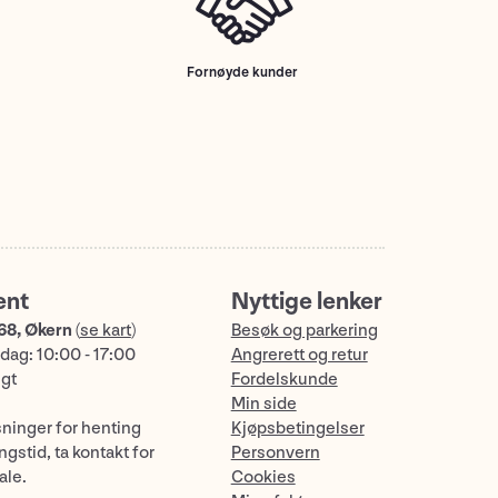
Fornøyde kunder
ent
Nyttige lenker
68, Økern
(
se kart
)
Besøk og parkering
dag: 10:00 - 17:00
Angrerett og retur
ngt
Fordelskunde
Min side
sninger for henting
Kjøpsbetingelser
gstid, ta kontakt for
Personvern
ale.
Cookies