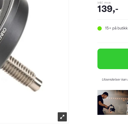
inkl. mva
139,-
15+
på butikk
Utsendelser kan s