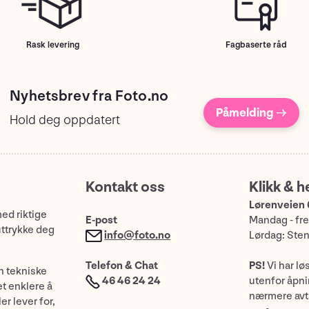
Rask levering
Fagbaserte råd
Nyhetsbrev fra Foto.no
Påmelding →
Hold deg oppdatert
Kontakt oss
Klikk & h
Lørenveien 
med riktige
E-post
Mandag - fre
uttrykke deg
info@foto.no
Lørdag: Ste
Telefon & Chat
PS!
Vi har lø
n tekniske
46 46 24 24
utenfor åpnin
et enklere å
nærmere avt
er lever for,