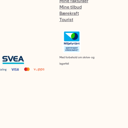
Mine fakturaer
Mine tilbud
Bærekraft
Tourist
Med forbehold om skrive- og
lagerfeil