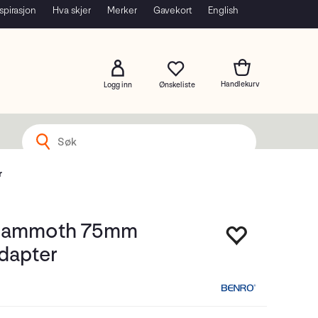
spirasjon
Hva skjer
Merker
Gavekort
English
Logg inn
r
Mammoth 75mm
dapter