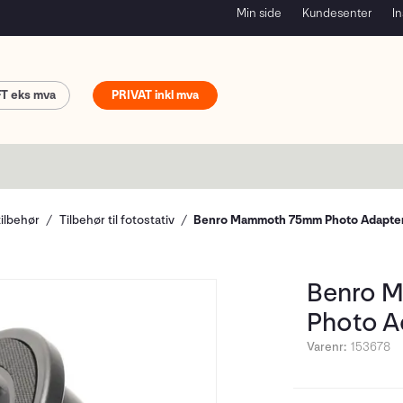
Min side
Kundesenter
In
FT
PRIVAT
tilbehør
Tilbehør til fotostativ
Benro Mammoth 75mm Photo Adapte
Benro 
Photo A
Varenr:
153678