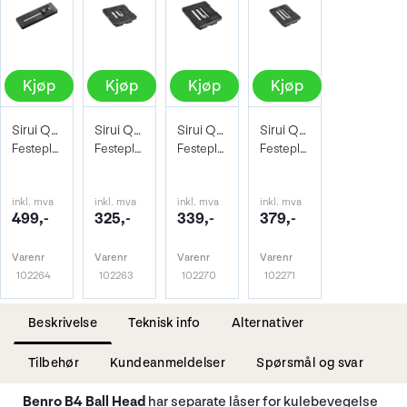
Kjøp
Kjøp
Kjøp
Kjøp
Sirui Quick Release Plate PH-120
Sirui Quick Release Plate TY-50X
Sirui Quick Release Plate TY-60X
Sirui Quick Release Plate TY-70X
Festeplate Arca Swiss 12 cm
Festeplate Arca Swiss Bred med remfeste
Festeplate Arca Swiss
Festeplate Arca Swiss Ekstra bred
inkl. mva
inkl. mva
inkl. mva
inkl. mva
499,-
325,-
339,-
379,-
Varenr
Varenr
Varenr
Varenr
102264
102263
102270
102271
Beskrivelse
Teknisk info
Alternativer
Tilbehør
Kundeanmeldelser
Spørsmål og svar
Benro B4 Ball Head
har separate låser for kulebevegelse