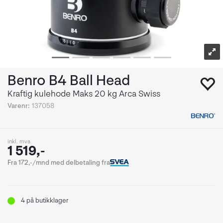
Benro B4 Ball Head
Kraftig kulehode Maks 20 kg Arca Swiss
Varenr:
137058
inkl. mva
1 519,-
Fra 172,-/mnd med delbetaling fra
4
på butikklager