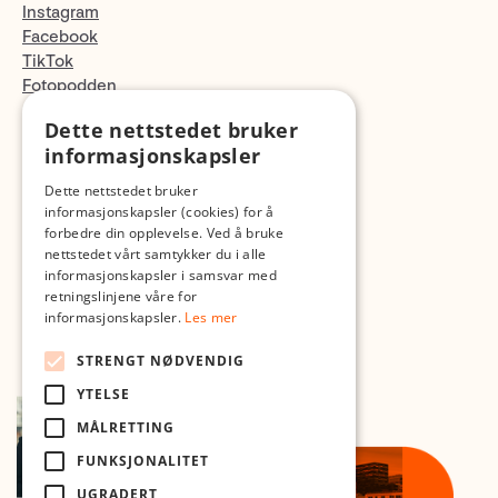
Instagram
Facebook
TikTok
Fotopodden
Dette nettstedet bruker
Med forbehold om skrive- og lagerfeil
informasjonskapsler
Dette nettstedet bruker
informasjonskapsler (cookies) for å
forbedre din opplevelse. Ved å bruke
nettstedet vårt samtykker du i alle
informasjonskapsler i samsvar med
retningslinjene våre for
informasjonskapsler.
Les mer
STRENGT NØDVENDIG
YTELSE
MÅLRETTING
FUNKSJONALITET
UGRADERT