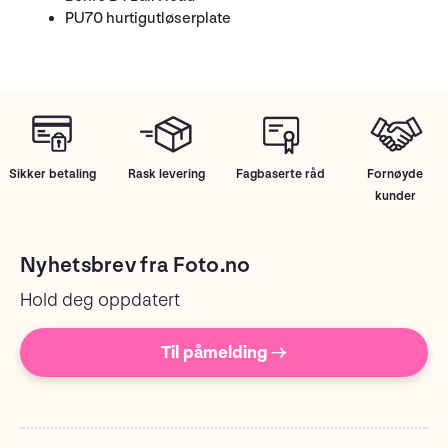
PU70 hurtigutløserplate
Sikker betaling
Rask levering
Fagbaserte råd
Fornøyde
kunder
Nyhetsbrev fra Foto.no
Hold deg oppdatert
Til påmelding →