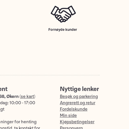
Fornøyde kunder
ent
Nyttige lenker
68, Økern
(
se kart
)
Besøk og parkering
dag: 10:00 - 17:00
Angrerett og retur
ngt
Fordelskunde
Min side
sninger for henting
Kjøpsbetingelser
gstid, ta kontakt for
Personvern