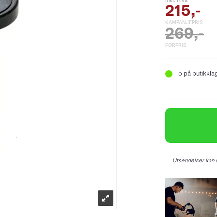
inkl. mva
215,-
KAMPANJEPRIS
269,-
FØRPRIS
5
på butikkla
Utsendelser kan s