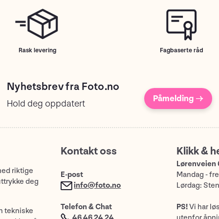
Rask levering
Fagbaserte råd
Nyhetsbrev fra Foto.no
Påmelding →
Hold deg oppdatert
Kontakt oss
Klikk & h
Lørenveien 
med riktige
E-post
Mandag - fre
uttrykke deg
info@foto.no
Lørdag: Ste
Telefon & Chat
PS!
Vi har lø
n tekniske
46 46 24 24
utenfor åpnin