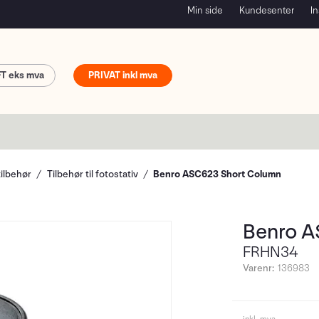
Min side
Kundesenter
In
FT
PRIVAT
tilbehør
Tilbehør til fotostativ
Benro ASC623 Short Column
Benro A
FRHN34
Varenr:
136983