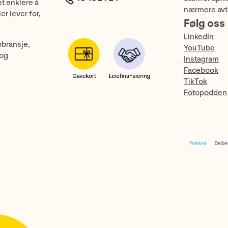
et enklere å
nærmere avt
er lever for,
Følg oss
LinkedIn
obransje,
YouTube
 og
Instagram
Facebook
TikTok
Fotopodden