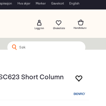
spirasjon
Hva skjer
Merker
Gavekort
English
Logg inn
SC623 Short Column