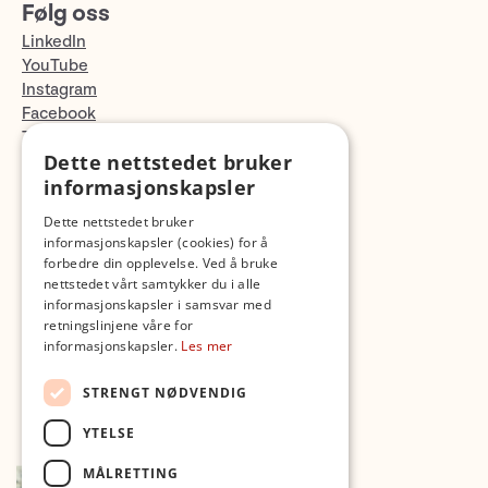
Følg oss
LinkedIn
YouTube
Instagram
Facebook
TikTok
Dette nettstedet bruker
Fotopodden
informasjonskapsler
Med forbehold om skrive- og lagerfeil
Dette nettstedet bruker
informasjonskapsler (cookies) for å
forbedre din opplevelse. Ved å bruke
nettstedet vårt samtykker du i alle
informasjonskapsler i samsvar med
retningslinjene våre for
informasjonskapsler.
Les mer
STRENGT NØDVENDIG
YTELSE
MÅLRETTING