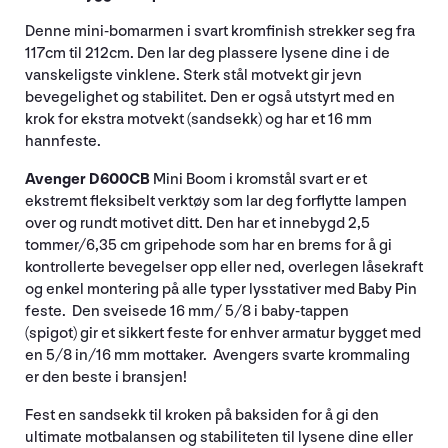
Denne mini-bomarmen i svart kromfinish strekker seg fra
117cm til 212cm. Den lar deg plassere lysene dine i de
vanskeligste vinklene. Sterk stål motvekt gir jevn
bevegelighet og stabilitet. Den er også utstyrt med en
krok for ekstra motvekt (sandsekk) og har et 16 mm
hannfeste.
Avenger D600CB
Mini Boom i kromstål svart er et
ekstremt fleksibelt verktøy som lar deg forflytte lampen
over og rundt motivet ditt. Den har et innebygd 2,5
tommer/6,35 cm gripehode som har en brems for å gi
kontrollerte bevegelser opp eller ned, overlegen låsekraft
og enkel montering på alle typer lysstativer med Baby Pin
feste. Den sveisede 16 mm/ 5/8 i baby-tappen
(spigot) gir et sikkert feste for enhver armatur bygget med
en 5/8 in/16 mm mottaker. Avengers svarte krommaling
er den beste i bransjen!
Fest en sandsekk til kroken på baksiden for å gi den
ultimate motbalansen og stabiliteten til lysene dine eller