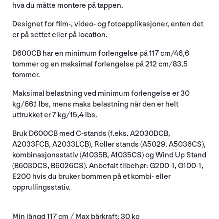
hva du måtte montere på tappen.
Designet for film-, video- og fotoapplikasjoner, enten det
er på settet eller på location.
D600CB har en minimum forlengelse på 117 cm/46,6
tommer og en maksimal forlengelse på 212 cm/83,5
tommer.
Maksimal belastning ved minimum forlengelse er 30
kg/66,1 lbs, mens maks belastning når den er helt
uttrukket er 7 kg/15,4 lbs.
Bruk D600CB med C-stands (f.eks. A2030DCB,
A2033FCB, A2033LCB), Roller stands (A5029, A5036CS),
kombinasjonsstativ (A1035B, A1035CS) og Wind Up Stand
(B6030CS, B6026CS). Anbefalt tilbehør: G200-1, G100-1,
E200 hvis du bruker bommen på et kombi- eller
opprullingsstativ.
Min längd 117 cm / Max bärkraft: 30 kg