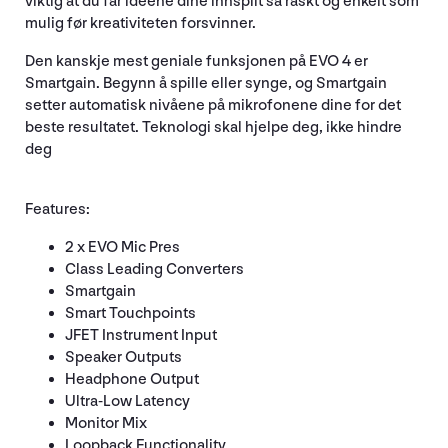
viktig at du får ideene dine innspilt så raskt og enkelt som
mulig før kreativiteten forsvinner.
Den kanskje mest geniale funksjonen på EVO 4 er
Smartgain. Begynn å spille eller synge, og Smartgain
setter automatisk nivåene på mikrofonene dine for det
beste resultatet. Teknologi skal hjelpe deg, ikke hindre
deg
Features:
2 x EVO Mic Pres
Class Leading Converters
Smartgain
Smart Touchpoints
JFET Instrument Input
Speaker Outputs
Headphone Output
Ultra-Low Latency
Monitor Mix
Loopback Functionality