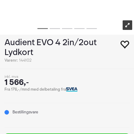
Audient EVO 4 2in/2out
Lydkort
Varenr:
144102
inkl. mva
1 566,-
Fra 176,-/mnd med delbetaling fra
Bestillingsvare