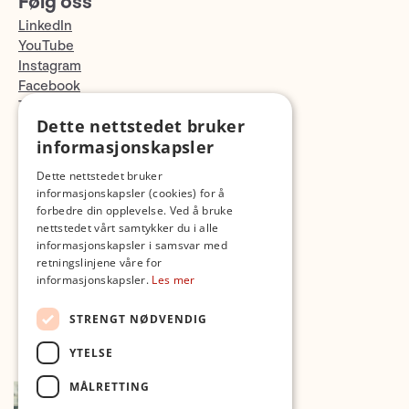
Følg oss
LinkedIn
YouTube
Instagram
Facebook
TikTok
Dette nettstedet bruker
Fotopodden
informasjonskapsler
Med forbehold om skrive- og lagerfeil
Dette nettstedet bruker
informasjonskapsler (cookies) for å
forbedre din opplevelse. Ved å bruke
nettstedet vårt samtykker du i alle
informasjonskapsler i samsvar med
retningslinjene våre for
informasjonskapsler.
Les mer
STRENGT NØDVENDIG
YTELSE
MÅLRETTING