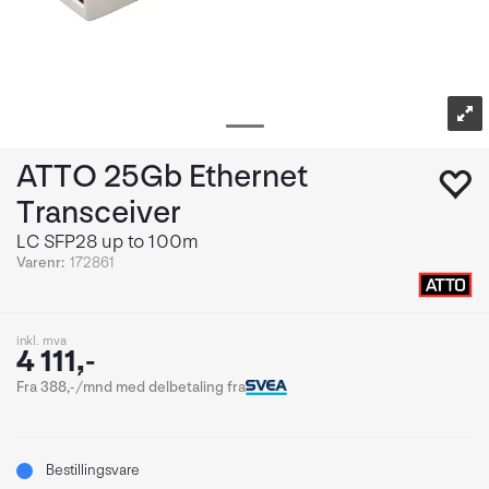
ATTO 25Gb Ethernet
Transceiver
LC SFP28 up to 100m
Varenr:
172861
inkl. mva
4 111,-
Fra 388,-/mnd med delbetaling fra
Bestillingsvare