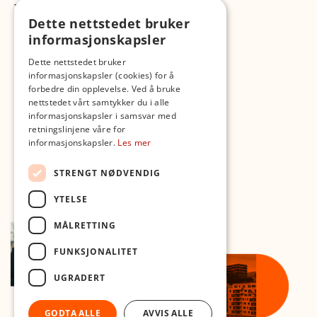
TikTok
Dette nettstedet bruker
Fotopodden
informasjonskapsler
Med forbehold om skrive- og lagerfeil
Dette nettstedet bruker
informasjonskapsler (cookies) for å
forbedre din opplevelse. Ved å bruke
nettstedet vårt samtykker du i alle
informasjonskapsler i samsvar med
retningslinjene våre for
informasjonskapsler.
Les mer
STRENGT NØDVENDIG
YTELSE
MÅLRETTING
FUNKSJONALITET
UGRADERT
GODTA ALLE
AVVIS ALLE