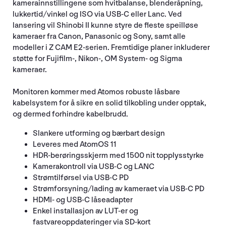
kamerainnstillingene som hvitbalanse, blenderåpning,
lukkertid/vinkel og ISO via USB-C eller Lanc. Ved
lansering vil Shinobi II kunne styre de fleste speilløse
kameraer fra Canon, Panasonic og Sony, samt alle
modeller i Z CAM E2-serien. Fremtidige planer inkluderer
støtte for Fujifilm-, Nikon-, OM System- og Sigma
kameraer.
Monitoren kommer med Atomos robuste låsbare
kabelsystem for å sikre en solid tilkobling under opptak,
og dermed forhindre kabelbrudd.
Slankere utforming og bærbart design
Leveres med AtomOS 11
HDR-berøringsskjerm med 1500 nit topplysstyrke
Kamerakontroll via USB-C og LANC
Strømtilførsel via USB-C PD
Strømforsyning/lading av kameraet via USB-C PD
HDMI- og USB-C låseadapter
Enkel installasjon av LUT-er og
fastvareoppdateringer via SD-kort