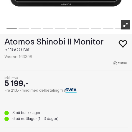
Atomos Shinobi II Monitor
5" 1500 Nit
Varenr:
163398
inkl. mva
5 199,-
Fra 213,-/mnd med delbetaling fra
3
på butikklager
6
på nettlager (1 - 3 dager)