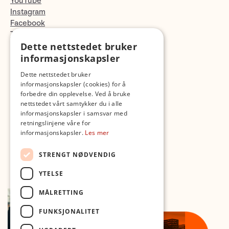
YouTube
Instagram
Facebook
TikTok
Dette nettstedet bruker
Fotopodden
informasjonskapsler
Med forbehold om skrive- og lagerfeil
Dette nettstedet bruker
informasjonskapsler (cookies) for å
forbedre din opplevelse. Ved å bruke
nettstedet vårt samtykker du i alle
informasjonskapsler i samsvar med
retningslinjene våre for
informasjonskapsler.
Les mer
STRENGT NØDVENDIG
YTELSE
MÅLRETTING
FUNKSJONALITET