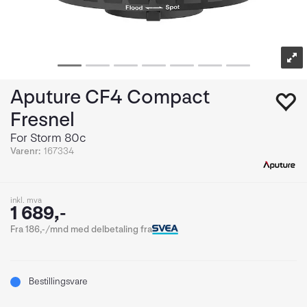
Aputure CF4 Compact
Fresnel
For Storm 80c
Varenr:
167334
inkl. mva
1 689,-
Fra 186,-/mnd med delbetaling fra
Bestillingsvare