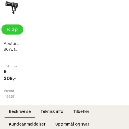
Kjøp
Aputure Storm 80c Full Color LED
80W. 1800-20000K
inkl. mva
9
309,-
Varenr
166281
Beskrivelse
Teknisk info
Tilbehør
Kundeanmeldelser
Spørsmål og svar