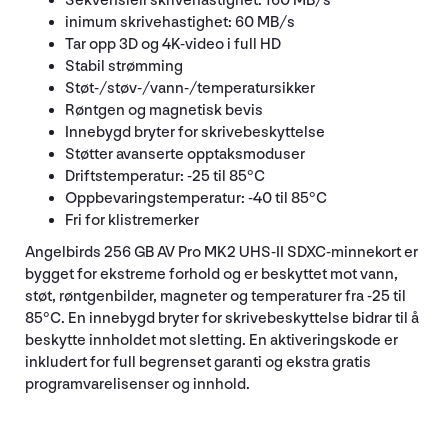
Sekvensiell skrivehastighet: 160 MB/s
inimum skrivehastighet: 60 MB/s
Tar opp 3D og 4K-video i full HD
Stabil strømming
Støt-/støv-/vann-/temperatursikker
Røntgen og magnetisk bevis
Innebygd bryter for skrivebeskyttelse
Støtter avanserte opptaksmoduser
Driftstemperatur: -25 til 85°C
Oppbevaringstemperatur: -40 til 85°C
Fri for klistremerker
Angelbirds 256 GB AV Pro MK2 UHS-II SDXC-minnekort er
bygget for ekstreme forhold og er beskyttet mot vann,
støt, røntgenbilder, magneter og temperaturer fra -25 til
85°C. En innebygd bryter for skrivebeskyttelse bidrar til å
beskytte innholdet mot sletting. En aktiveringskode er
inkludert for full begrenset garanti og ekstra gratis
programvarelisenser og innhold.