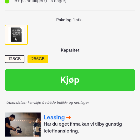
15+
på nettlager (1 - 3 dager)
Pakning
1 stk.
Kapasitet
128GB
256GB
Kjøp
Utsendelser kan skje fra både butikk- og nettlager.
Leasing
Har du eget firma kan vi tilby gunstig
leiefinansiering.