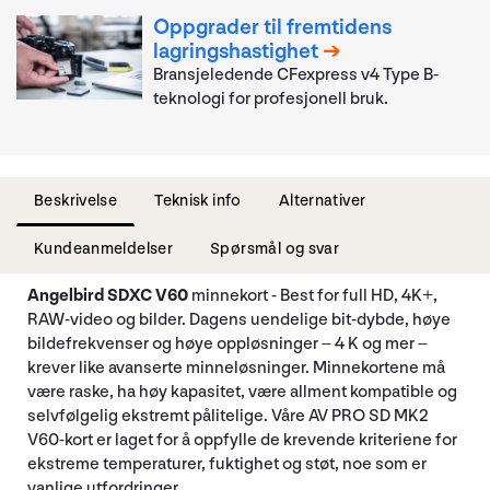
Oppgrader til fremtidens
lagringshastighet
Bransjeledende CFexpress v4 Type B-
teknologi for profesjonell bruk.
Beskrivelse
Teknisk info
Alternativer
Kundeanmeldelser
Spørsmål og svar
Angelbird SDXC V60
minnekort - Best for full HD, 4K+,
RAW-video og bilder. Dagens uendelige bit-dybde, høye
bildefrekvenser og høye oppløsninger – 4 K og mer –
krever like avanserte minneløsninger. Minnekortene må
være raske, ha høy kapasitet, være allment kompatible og
selvfølgelig ekstremt pålitelige. Våre AV PRO SD MK2
V60-kort er laget for å oppfylle de krevende kriteriene for
ekstreme temperaturer, fuktighet og støt, noe som er
vanlige utfordringer.