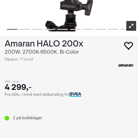
Amaran HALO 200x
200W. 2700K-6500K. Bi-Color
Varenr:
174449
inkl. mva
4 299,-
Fra 404,-/mnd med delbetaling fra
2
på butikklager