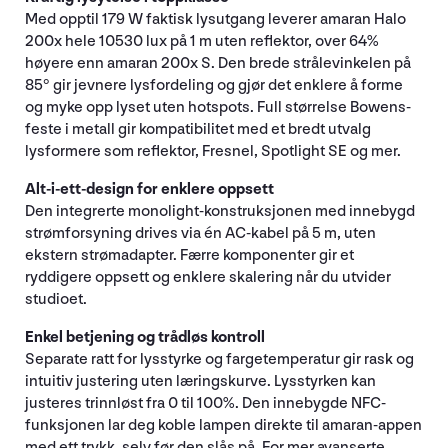
Med opptil 179 W faktisk lysutgang leverer amaran Halo
200x hele 10530 lux på 1 m uten reflektor, over 64%
høyere enn amaran 200x S. Den brede strålevinkelen på
85° gir jevnere lysfordeling og gjør det enklere å forme
og myke opp lyset uten hotspots. Full størrelse Bowens-
feste i metall gir kompatibilitet med et bredt utvalg
lysformere som reflektor, Fresnel, Spotlight SE og mer.
Alt-i-ett-design for enklere oppsett
Den integrerte monolight-konstruksjonen med innebygd
strømforsyning drives via én AC-kabel på 5 m, uten
ekstern strømadapter. Færre komponenter gir et
ryddigere oppsett og enklere skalering når du utvider
studioet.
Enkel betjening og trådløs kontroll
Separate ratt for lysstyrke og fargetemperatur gir rask og
intuitiv justering uten læringskurve. Lysstyrken kan
justeres trinnløst fra 0 til 100%. Den innebygde NFC-
funksjonen lar deg koble lampen direkte til amaran-appen
med ett trykk, selv før den slås på. For mer avanserte