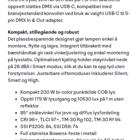
oppsett støttes DMX via USB-C, kompatibel med
bransjestandard konsoller ved bruk av valgfri USB-C til 5-
pin DMX In & Out-adapter.
Kompakt, stillegående og robust
Det plassbesparende designet gjør lampen enkel å
montere, flytte og lagre. Integrert tiltbrakett med
bærehåndtak gir rask vinkeljustering og enkel montering
på lysstativ. Optimalisert kjøling holder støynivået nede
på 28 dBA i Smart-modus, slik at du kan ta opp lyd uten
forstyrrelser. Justerbare viftemoduser inkluderer Silent,
Smart og High.
Kompakt 200 W bi-color punktkilde COB-lys
Opptil 179 W lysutgang og 10530 lux på 1 m uten
reflektor
85° strålevinkel for jevn og diffus lysfordeling
CRI 96+, TLCI 97+, TM-30 Rg 102, TM-30 Rf 94
SSI P3200: 84, SSI D56: 74
Full størrelse Bowens-feste i metall