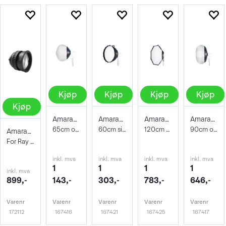
Kjøp
Kjøp
Kjøp
Kjøp
Kjøp
Amaran Lantern 65
Amaran Light Dome 60
Amaran Octa Dome 120
Amaran Lantern 90
65cm omnidireksjonell softboks. Bowens
60cm sirkulær softboks med Bowens feste
120cm oktagonal softbox med Bowens feste
90cm omnidireksjonell softboks. Bowens
Amaran Mini Fresnel m/Barn Doors
For Ray 60c/120c Lights
inkl. mva
inkl. mva
inkl. mva
inkl. mva
1
1
1
1
inkl. mva
899,-
143,-
303,-
783,-
646,-
Varenr
Varenr
Varenr
Varenr
Varenr
172112
167416
167421
167425
167417