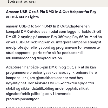
Spørsmål og svar
Amaran USB-C to 5-Pin DMX In & Out Adapter for Ray
360c & 660c Lights
amaran USB-C to 5-Pin DMX In & Out Adapter er en
kompakt DMX-utvidelsesmodul som legger til kablet 8-bit
DMX512-styring på amaran Ray 360c og Ray 660c. Med én
enkel USB-C-tilkobling kan du integrere lampene sømløst
med profesjonelle lysbord og programvare for avanserte
studiooppsett – perfekt for alt fra podkaster til
musikkvideoer og filmproduksjon.
Adapteren har både 5-pin DMX In og Out, slik at du kan
programmere presise lyssekvenser, synkronisere flere
lamper eller kjøre gjentakbare scener med høy
nøyaktighet. Den låsbare USB-C-kontakten sørger for
stabil og sikker datatilkobling under opptak, slik at
signalet forblir pålitelig selv i krevende
produksjonsmiljøer.