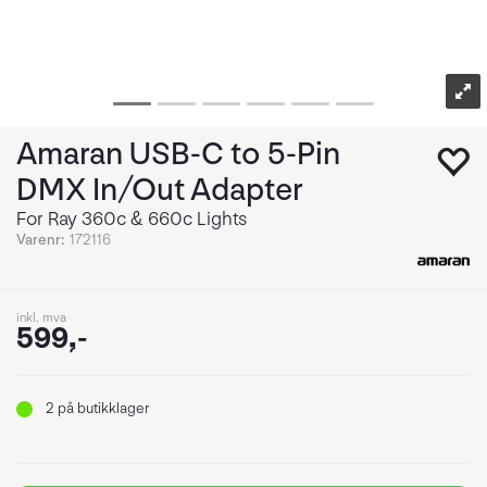
Amaran USB-C to 5-Pin
DMX In/Out Adapter
For Ray 360c & 660c Lights
Varenr:
172116
inkl. mva
599,-
2
på butikklager