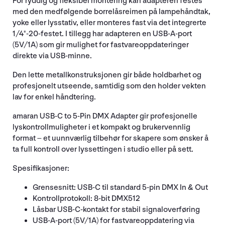
For ryddig og fleksibel montering kan adapteren festes
med den medfølgende borrelåsreimen på lampehåndtak,
yoke eller lysstativ, eller monteres fast via det integrerte
1/4"-20-festet. I tillegg har adapteren en USB-A-port
(5V/1A) som gir mulighet for fastvareoppdateringer
direkte via USB-minne.
Den lette metallkonstruksjonen gir både holdbarhet og
profesjonelt utseende, samtidig som den holder vekten
lav for enkel håndtering.
amaran USB-C to 5-Pin DMX Adapter gir profesjonelle
lyskontrollmuligheter i et kompakt og brukervennlig
format – et uunnværlig tilbehør for skapere som ønsker å
ta full kontroll over lyssettingen i studio eller på sett.
Spesifikasjoner:
Grensesnitt: USB-C til standard 5-pin DMX In & Out
Kontrollprotokoll: 8-bit DMX512
Låsbar USB-C-kontakt for stabil signaloverføring
USB-A-port (5V/1A) for fastvareoppdatering via