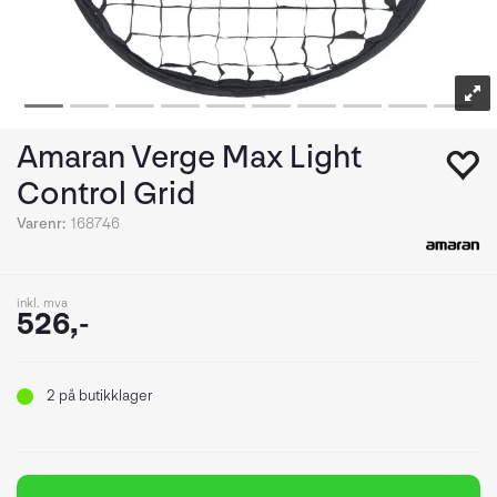
Amaran Verge Max Light
Control Grid
Varenr:
168746
inkl. mva
526,-
2
på butikklager