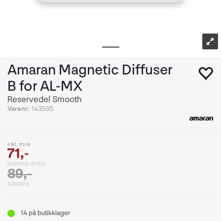
Amaran Magnetic Diffuser
B for AL-MX
Reservedel Smooth
Varenr:
143595
inkl. mva
71,-
KAMPANJEPRIS
89,-
FØRPRIS
14
på butikklager