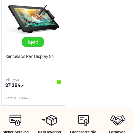
Kjøp
Xencelabs Pen Display 24
inkl. mva
27 384,-
Varenr
158614
Sikker betaling
Rask levering
Fagbaserte råd
Fornøyde