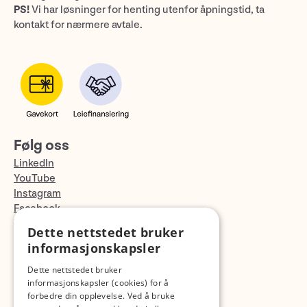
PS!
Vi har løsninger for henting utenfor åpningstid, ta
kontakt for nærmere avtale.
Følg oss
LinkedIn
YouTube
Instagram
Facebook
TikTok
Dette nettstedet bruker
Fotopodden
informasjonskapsler
Dette nettstedet bruker
Med forbehold om skrive- og lagerfeil
informasjonskapsler (cookies) for å
forbedre din opplevelse. Ved å bruke