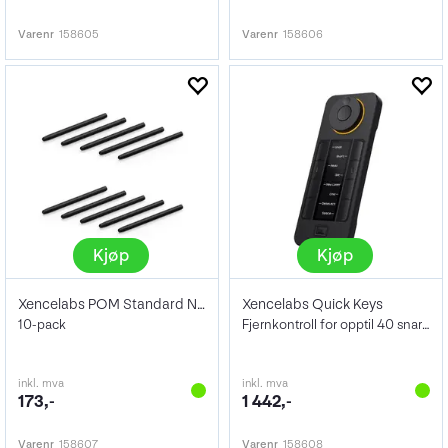
Varenr
158605
Varenr
158606
Kjøp
Kjøp
Xencelabs POM Standard Nibs
Xencelabs Quick Keys
10-pack
Fjernkontroll for opptil 40 snarveier
inkl. mva
inkl. mva
173,-
1 442,-
Varenr
158607
Varenr
158608