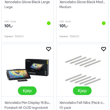
Xencelabs Glove Black Large
Xencelabs Glove Black Medium
Large
Medium
inkl. mva
inkl. mva
101,-
101,-
Varenr
158601
Varenr
158602
Kjøp
Kjøp
Xencelabs Pen Display 16 Bundle
Xencelabs Felt Nibs (Pack of 10)
Portabelt 4K OLED tegnebrett
10-pack