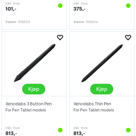
inkl. mva
inkl. mva
101,-
375,-
Varenr
158603
Varenr
158604
Kjøp
Kjøp
Xencelabs 3 Button Pen
Xencelabs Thin Pen
For Pen Tablet models
For Pen Tablet models
inkl. mva
inkl. mva
813,-
813,-