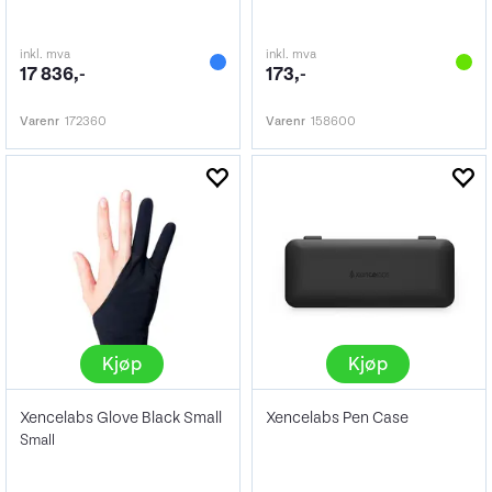
inkl. mva
inkl. mva
17 836,-
173,-
Varenr
172360
Varenr
158600
Kjøp
Kjøp
Xencelabs Glove Black Small
Xencelabs Pen Case
Small