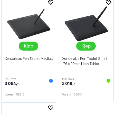
Kjøp
Kjøp
Xencelabs Pen Tablet Medium
Xencelabs Pen Tablet Small
176 x 99mm Liten Tablet
inkl. mva
inkl. mva
3 064,-
2 019,-
Varenr
158612
Varenr
158613