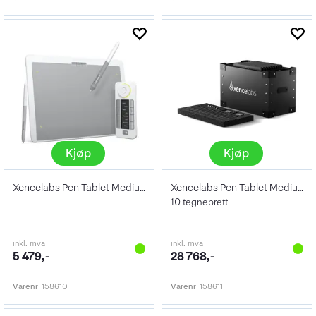
Kjøp
Kjøp
Xencelabs Pen Tablet Medium Bundle SE
Xencelabs Pen Tablet Medium Education Pk
10 tegnebrett
inkl. mva
inkl. mva
5 479,-
28 768,-
Varenr
158610
Varenr
158611