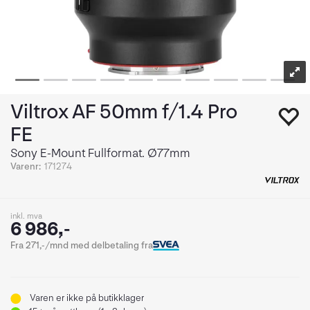
Viltrox AF 50mm f/1.4 Pro
FE
Sony E-Mount Fullformat. Ø77mm
Varenr:
171274
inkl. mva
6 986,-
Fra 271,-/mnd med delbetaling fra
Varen er ikke på butikklager