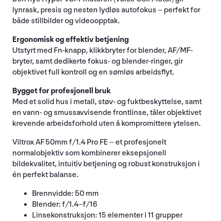
lynrask, presis og nesten lydløs autofokus – perfekt for
både stillbilder og videoopptak.
Ergonomisk og effektiv betjening
Utstyrt med Fn-knapp, klikkbryter for blender, AF/MF-
bryter, samt dedikerte fokus- og blender-ringer, gir
objektivet full kontroll og en sømløs arbeidsflyt.
Bygget for profesjonell bruk
Med et solid hus i metall, støv- og fuktbeskyttelse, samt
en vann- og smussavvisende frontlinse, tåler objektivet
krevende arbeidsforhold uten å kompromittere ytelsen.
Viltrox AF 50mm f/1.4 Pro FE – et profesjonelt
normalobjektiv som kombinerer eksepsjonell
bildekvalitet, intuitiv betjening og robust konstruksjon i
én perfekt balanse.
Brennvidde: 50 mm
Blender: f/1.4–f/16
Linsekonstruksjon: 15 elementer i 11 grupper