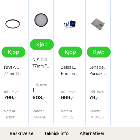
Kjøp
Kjøp
Kjøp
Kjøp
NiSi Filter Circ Polarizer True Color 77
77mm Pro Nano Pola Filter
NiSi AIR Protector Filter 77mm
Zeiss Lens Cleaning Kit
Lenspen Photo Microklear Cloth
77mm Beskyttelsesfilter
Rensesett for objektiv og kamera
Pusseklut i microfiber
inkl. mva
1
inkl. mva
inkl. mva
inkl. mva
799,-
603,-
699,-
79,-
Varenr
Varenr
Varenr
Varenr
171291
144456
101322
100893
Beskrivelse
Teknisk info
Alternativer