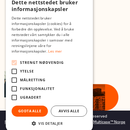
Dette nettstedet bruker
Med forbehold om skrive- og lagerfeil
informasjonskapsler
Dette nettstedet bruker
informasjonskapsler (cookies) for å
forbedre din opplevelse. Ved å bruke
nettstedet vårt samtykker du i alle
informasjonskapsler i samsvar med
retningslinjene våre for
informasjonskapsler.
Les mer
STRENGT NØDVENDIG
YTELSE
MÅLRETTING
FUNKSJONALITET
UGRADERT
GODTA ALLE
AVVIS ALLE
Copyright © 2026 Foto.no - All rights reserved
Forretningssystem
og
nettbutikkløsning
levert av
Multicase™ Norge
VIS DETALJER
AS