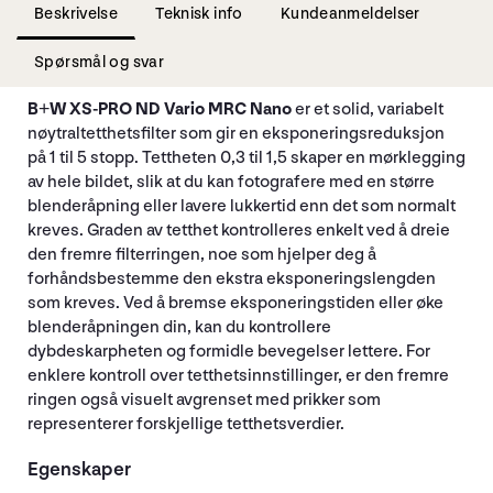
Beskrivelse
Teknisk info
Kundeanmeldelser
Spørsmål og svar
B+W XS-PRO ND Vario MRC Nano
er et solid, variabelt
nøytraltetthetsfilter som gir en eksponeringsreduksjon
på 1 til 5 stopp. Tettheten 0,3 til 1,5 skaper en mørklegging
av hele bildet, slik at du kan fotografere med en større
blenderåpning eller lavere lukkertid enn det som normalt
kreves. Graden av tetthet kontrolleres enkelt ved å dreie
den fremre filterringen, noe som hjelper deg å
forhåndsbestemme den ekstra eksponeringslengden
som kreves. Ved å bremse eksponeringstiden eller øke
blenderåpningen din, kan du kontrollere
dybdeskarpheten og formidle bevegelser lettere. For
enklere kontroll over tetthetsinnstillinger, er den fremre
ringen også visuelt avgrenset med prikker som
representerer forskjellige tetthetsverdier.
Egenskaper