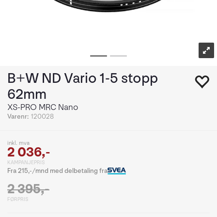
B+W ND Vario 1-5 stopp
62mm
XS-PRO MRC Nano
Varenr:
120028
inkl. mva
2 036,-
KAMPANJEPRIS
Fra 215,-/mnd med delbetaling fra
2 395,-
FØRPRIS