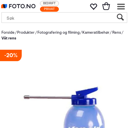
BEDRIFT
PRIVAT
Forside
Produkter
Fotografering og filming
Kameratilbehør
Rens
Våt rens
20%