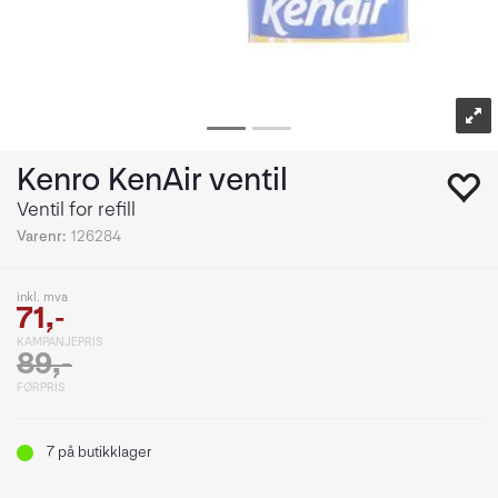
Kenro KenAir ventil
Ventil for refill
Varenr:
126284
inkl. mva
71,-
KAMPANJEPRIS
89,-
FØRPRIS
7
på butikklager