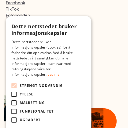
Facebook
TikTok
Fotopodden
Dette nettstedet bruker
Med forbehold om skrive- og lagerfeil
informasjonskapsler
Dette nettstedet bruker
informasjonskapsler (cookies) for å
forbedre din opplevelse. Ved å bruke
nettstedet vårt samtykker du i alle
informasjonskapsler i samsvar med
retningslinjene våre for
informasjonskapsler.
Les mer
STRENGT NØDVENDIG
YTELSE
MÅLRETTING
FUNKSJONALITET
UGRADERT