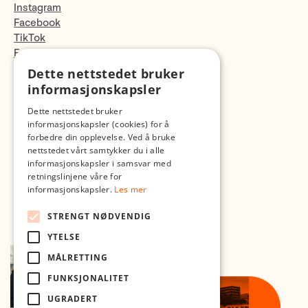
Instagram
Facebook
TikTok
Fotopodden
Dette nettstedet bruker
Med forbehold om skrive- og lagerfeil
informasjonskapsler
Dette nettstedet bruker
informasjonskapsler (cookies) for å
forbedre din opplevelse. Ved å bruke
nettstedet vårt samtykker du i alle
informasjonskapsler i samsvar med
retningslinjene våre for
informasjonskapsler.
Les mer
STRENGT NØDVENDIG
YTELSE
MÅLRETTING
FUNKSJONALITET
UGRADERT