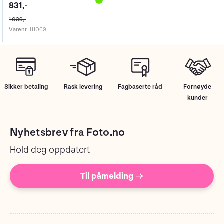
831,-
1 039,-
Varenr
111069
Sikker betaling
Rask levering
Fagbaserte råd
Fornøyde
kunder
Nyhetsbrev fra Foto.no
Hold deg oppdatert
Til påmelding →