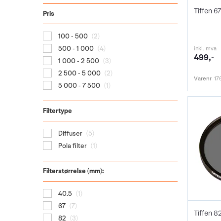
Pris
100 - 500
(2)
500 - 1 000
(4)
inkl. mva
499,-
1 000 - 2 500
(3)
2 500 - 5 000
(2)
Varenr
17
5 000 - 7 500
(1)
Filtertype
Diffuser
(5)
Pola filter
(1)
Filterstørrelse (mm):
40.5
(1)
67
(7)
82
(3)