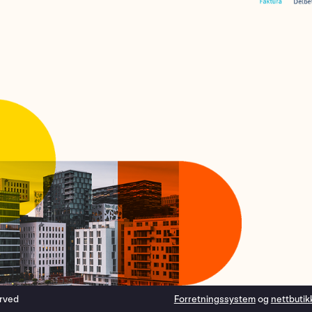
erved
Forretningssystem
og
nettbutik