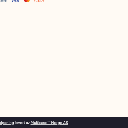
kløsning
levert av
Multicase™ Norge AS