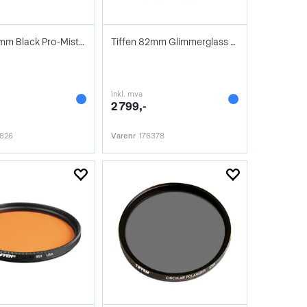
Tiffen 67mm Black Pro-Mist 1/4
Tiffen 82mm Glimmerglass 1/2 Filter
inkl. mva
2 799,-
5826
Varenr
176378