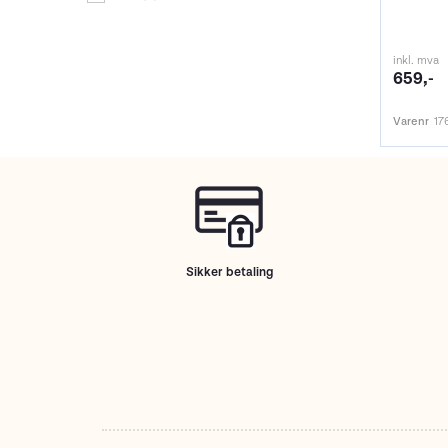
inkl. mva
659,-
Varenr
17
Sikker betaling