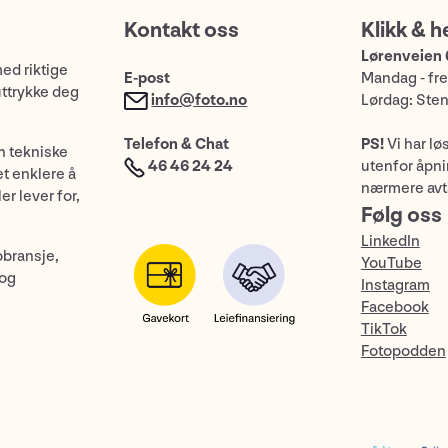
Kontakt oss
Klikk & h
Lørenveien 
med riktige
E-post
Mandag - fre
uttrykke deg
info@foto.no
Lørdag: Ste
Telefon & Chat
PS!
Vi har lø
n tekniske
46 46 24 24
utenfor åpnin
et enklere å
nærmere avt
er lever for,
Følg oss
LinkedIn
obransje,
YouTube
 og
Instagram
Facebook
TikTok
Fotopodden