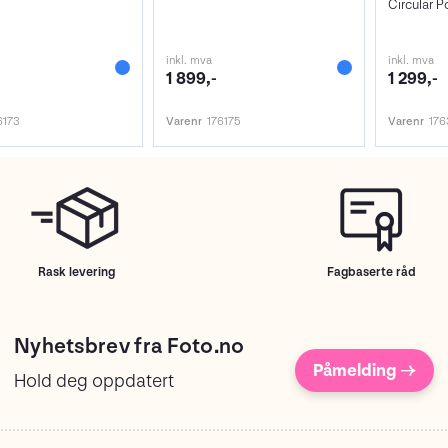
Circular Po
inkl. mva
inkl. mva
1 899,-
1 299,-
6173
Varenr
176175
Varenr
176
Rask levering
Fagbaserte råd
Nyhetsbrev fra Foto.no
Påmelding →
Hold deg oppdatert