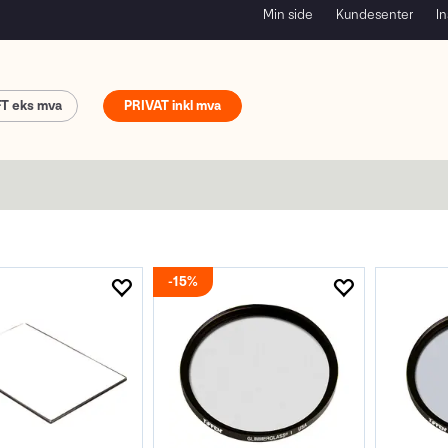
Min side
Kundesenter
In
FT
PRIVAT
15%