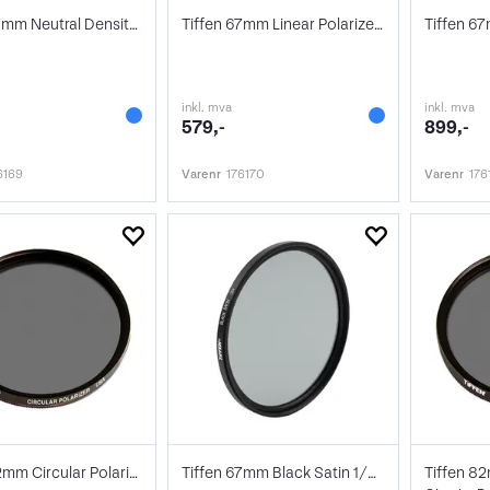
Tiffen 67mm Neutral Density 0.9 Filter
Tiffen 67mm Linear Polarizer Filter
inkl. mva
inkl. mva
579,-
899,-
6169
Varenr
176170
Varenr
176
Tiffen 82mm Circular Polarizer Filter
Tiffen 67mm Black Satin 1/2 Filter
Tiffen 8