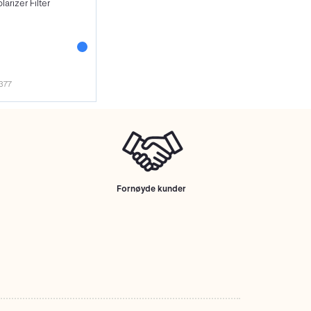
larizer Filter
377
Fornøyde kunder