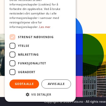
informasjonskapsler (cookies) for å
forbedre din opplevelse. Ved å bruke
nettstedet vårt samtykker du i alle
informasjonskapsler i samsvar med
retningslinjene våre for
informasjonskapsler.
Les mer
STRENGT NØDVENDIG
YTELSE
MÅLRETTING
FUNKSJONALITET
UGRADERT
GODTA ALLE
AVVIS ALLE
VIS DETALJER
Copyright © 2026 Foto.no - All rights res