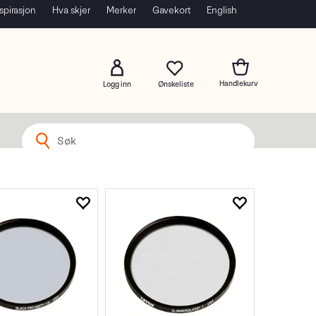
spirasjon
Hva skjer
Merker
Gavekort
English
Logg inn