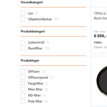
Hovedkategori
Lys
(1)
Black Sat
Objektivtilbehør
(10)
Produktkategori
inkl. mva
6 399,-
Lyskontroll
(1)
7 999,-
Varenr
15
Rundfilter
(10)
Produkttype
Diffuser
(2)
Diffusorpanel
(1)
Fargefilter
(1)
Mist-filter
(2)
ND-filter
(1)
Pola-filter
(4)