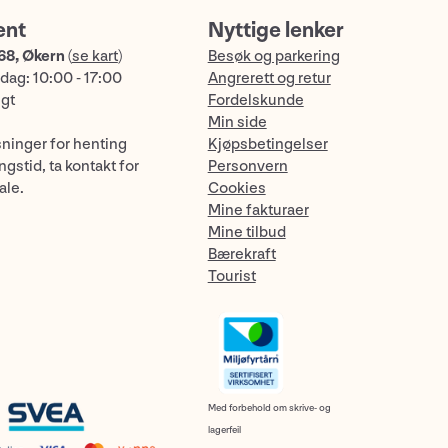
ent
Nyttige lenker
68, Økern
(
se kart
)
Besøk og parkering
dag: 10:00 - 17:00
Angrerett og retur
ngt
Fordelskunde
Min side
sninger for henting
Kjøpsbetingelser
gstid, ta kontakt for
Personvern
ale.
Cookies
Mine fakturaer
Mine tilbud
Bærekraft
Tourist
Med forbehold om skrive- og
lagerfeil