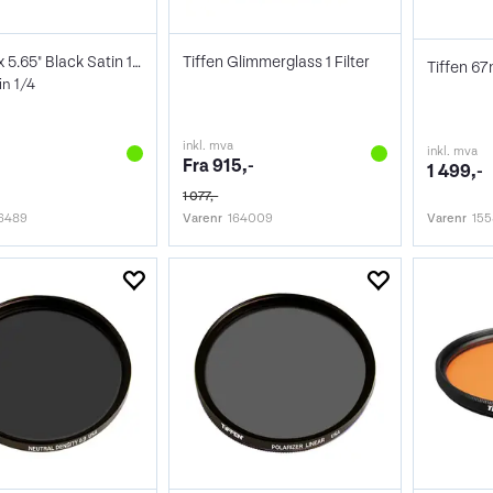
Tiffen 4 x 5.65" Black Satin 1/4 Filter
Tiffen Glimmerglass 1 Filter
in 1/4
inkl. mva
inkl. mva
Fra 915,-
1 499,-
1 077,-
6489
Varenr
164009
Varenr
15